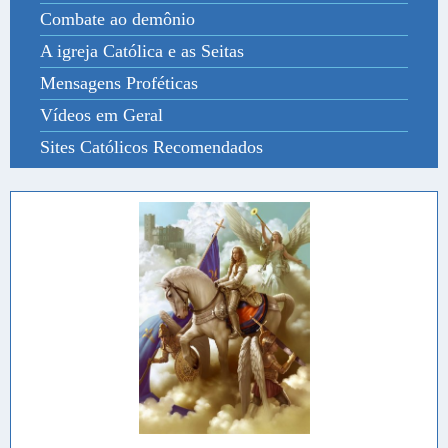
Combate ao demônio
A igreja Católica e as Seitas
Mensagens Proféticas
Vídeos em Geral
Sites Católicos Recomendados