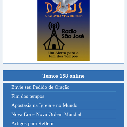
Temos 158 online
Envie seu Pedido de Oração
Fim dos tempos
Apostasia na Igreja e no Mundo
Nova Era e Nova Ordem Mundial
Artigos para Refletir