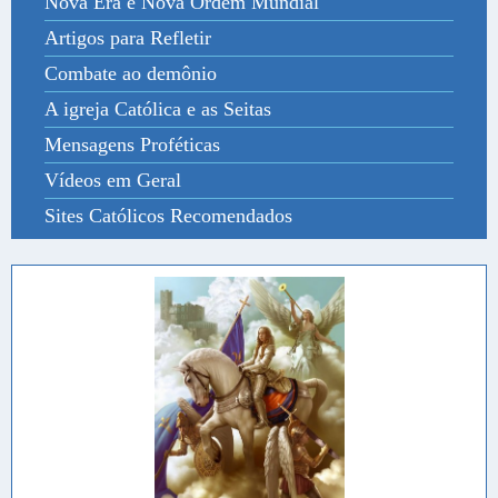
Nova Era e Nova Ordem Mundial
Artigos para Refletir
Combate ao demônio
A igreja Católica e as Seitas
Mensagens Proféticas
Vídeos em Geral
Sites Católicos Recomendados