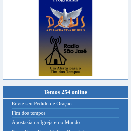
Temos 254 online
Envie seu Pedido de Oração
Fim dos tempos
Apostasia na Igreja e no Mundo