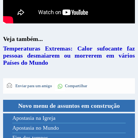
Veja também...
Temperaturas Extremas: Calor sufocante faz
pessoas desmaiarem ou morrerem em vários
Países do Mundo
Enviar para um amigo
Compartilhar
Novo menu de assuntos em construção
Apostasia na Igreja
Apostasia no Mundo
Fim dos tempos