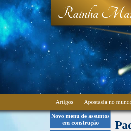
Rainha Mar
Artigos
Apostasia no mund
Novo menu de assuntos
Fale Conosco
Pa
em construção