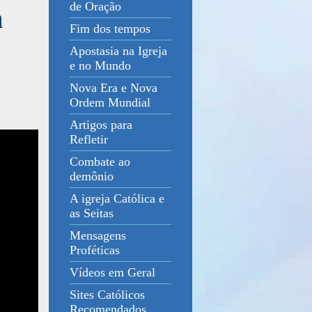
de Oração
m
Fim dos tempos
Apostasia na Igreja
e no Mundo
Nova Era e Nova
Ordem Mundial
Artigos para
Refletir
Combate ao
demônio
A igreja Católica e
as Seitas
Mensagens
Proféticas
Vídeos em Geral
Sites Católicos
Recomendados