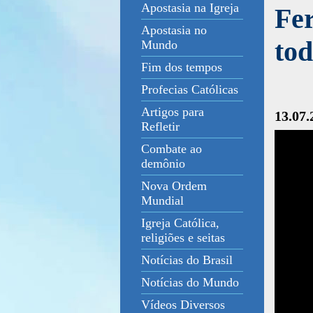
Apostasia na Igreja
Fer
Apostasia no
tod
Mundo
Fim dos tempos
Profecias Católicas
Artigos para
13.07.
Refletir
Combate ao
demônio
Nova Ordem
Mundial
Igreja Católica,
religiões e seitas
Notícias do Brasil
Notícias do Mundo
Vídeos Diversos