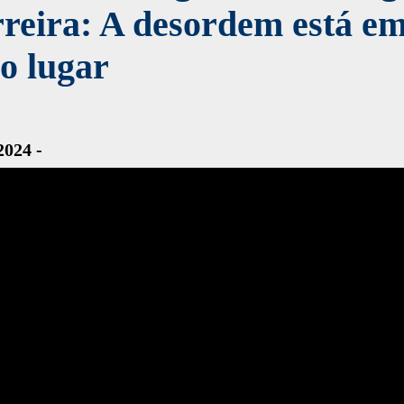
reira: A desordem está e
o lugar
2024 -