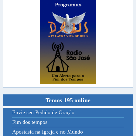
Temos 195 online
Envie seu Pedido de Oração
Fim dos tempos
Apostasia na Igreja e no Mundo