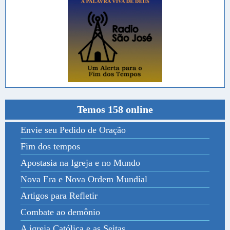
Temos 158 online
Envie seu Pedido de Oração
Fim dos tempos
Apostasia na Igreja e no Mundo
Nova Era e Nova Ordem Mundial
Artigos para Refletir
Combate ao demônio
A igreja Católica e as Seitas