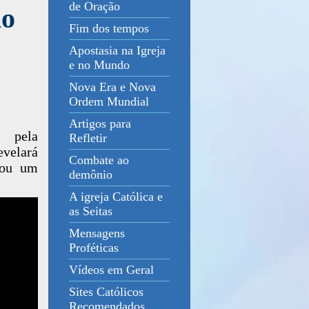
de Oração
no
Fim dos tempos
Apostasia na Igreja
e no Mundo
Nova Era e Nova
Ordem Mundial
Artigos para
l pela
Refletir
evelará
Combate ao
hou um
demônio
A igreja Católica e
as Seitas
Mensagens
Proféticas
Vídeos em Geral
Sites Católicos
Recomendados