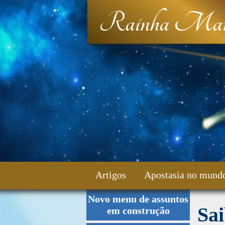
Rainha Mar
Artigos
Apostasia no mund
Novo menu de assuntos
Fale Conosco
Sai
em construção