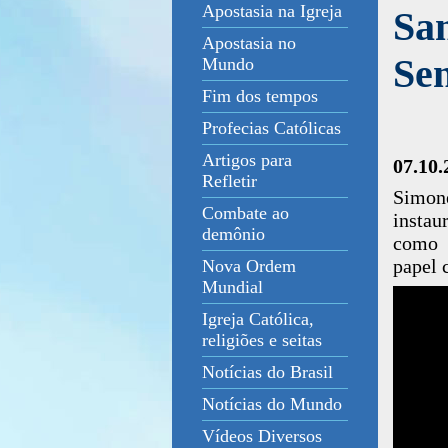
Apostasia na Igreja
San
Apostasia no
Se
Mundo
Fim dos tempos
Profecias Católicas
Artigos para
07.10.
Refletir
Simon
Combate ao
instau
demônio
como 
papel 
Nova Ordem
Mundial
Igreja Católica,
religiões e seitas
Notícias do Brasil
Notícias do Mundo
Vídeos Diversos