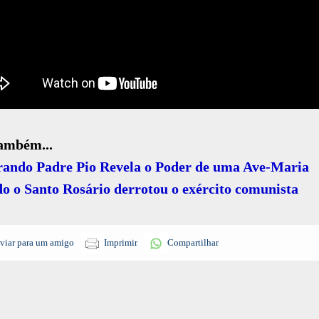
também...
ando Padre Pio Revela o Poder de uma Ave-Maria
 o Santo Rosário derrotou o exército comunista
viar para um amigo
Imprimir
Compartilhar