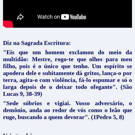
Diz na Sagrada Escritura:
"Eis que um homem exclamou do meio da
multidão: Mestre, rogo-te que olhes para meu
filho, pois é o único que tenho. Um espírito se
apodera dele e subitamente dá gritos, lança-o por
terra, agita-o com violência, fá-lo espumar e só o
larga depois de o deixar todo ofegante". (São
Lucas 9, 38-39)
"Sede sóbrios e vigiai. Vosso adversário, o
demônio, anda ao redor de vós como o leão que
ruge, buscando a quem devorar". (1Pedro 5, 8)