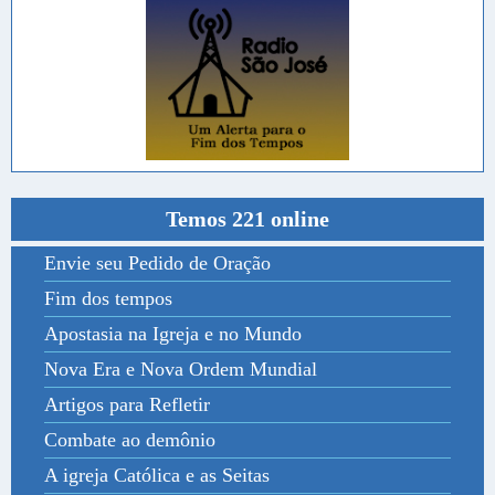
Temos 221 online
Envie seu Pedido de Oração
Fim dos tempos
Apostasia na Igreja e no Mundo
Nova Era e Nova Ordem Mundial
Artigos para Refletir
Combate ao demônio
A igreja Católica e as Seitas