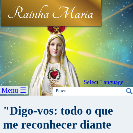
Rainha Maria
Select Language
▼
Menu ☰
"Digo-vos: todo o que
me reconhecer dian­te