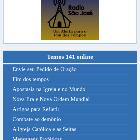
Temos 141 online
Envie seu Pedido de Oração
Fim dos tempos
Apostasia na Igreja e no Mundo
Nova Era e Nova Ordem Mundial
Artigos para Refletir
Combate ao demônio
A igreja Católica e as Seitas
Mensagens Proféticas