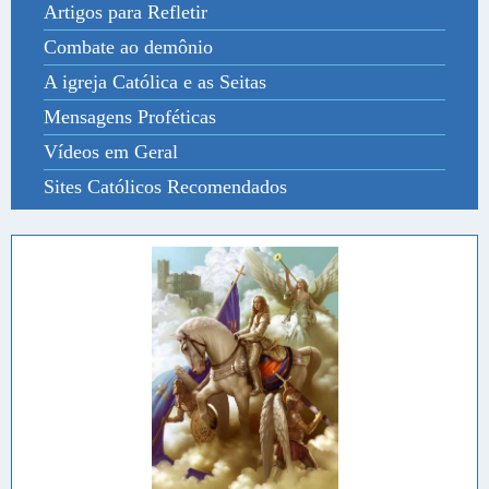
Artigos para Refletir
Combate ao demônio
A igreja Católica e as Seitas
Mensagens Proféticas
Vídeos em Geral
Sites Católicos Recomendados