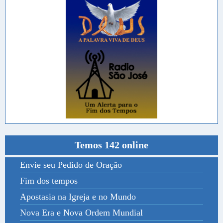
Temos 142 online
Envie seu Pedido de Oração
Fim dos tempos
Apostasia na Igreja e no Mundo
Nova Era e Nova Ordem Mundial