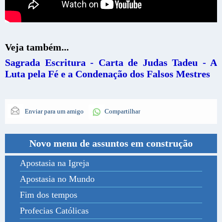
Veja também...
Sagrada Escritura - Carta de Judas Tadeu - A
Luta pela Fé e a Condenação dos Falsos Mestres
Enviar para um amigo
Compartilhar
Novo menu de assuntos em construção
Apostasia na Igreja
Apostasia no Mundo
Fim dos tempos
Profecias Católicas