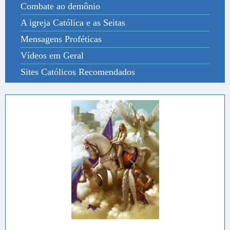
Combate ao demônio
A igreja Católica e as Seitas
Mensagens Proféticas
Vídeos em Geral
Sites Católicos Recomendados