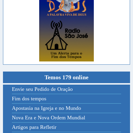
Temos 179 online
Envie seu Pedido de Oração
Fim dos tempos
Apostasia na Igreja e no Mundo
Nova Era e Nova Ordem Mundial
Artigos para Refletir