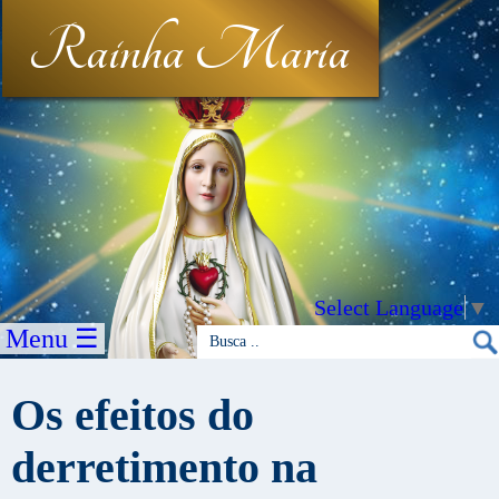
Rainha Maria
Select Language
▼
Menu ☰
Os efeitos do
derretimento na