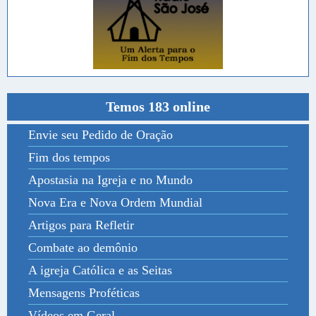
Temos 183 online
Envie seu Pedido de Oração
Fim dos tempos
Apostasia na Igreja e no Mundo
Nova Era e Nova Ordem Mundial
Artigos para Refletir
Combate ao demônio
A igreja Católica e as Seitas
Mensagens Proféticas
Vídeos em Geral