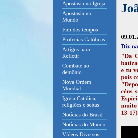
Apostasia na Igreja
Joã
Apostasia no
Mundo
Fim dos tempos
09.01
Profecias Católicas
Diz na
Artigos para
"Da G
Refletir
batiza
Combate ao
e tu v
demônio
pois c
Nova Ordem
"Depoi
Mundial
céus 
Espír
Igreja Católica,
religiões e seitas
muito
13-17)
Notícias do Brasil
Notícias do Mundo
Vídeos Diversos