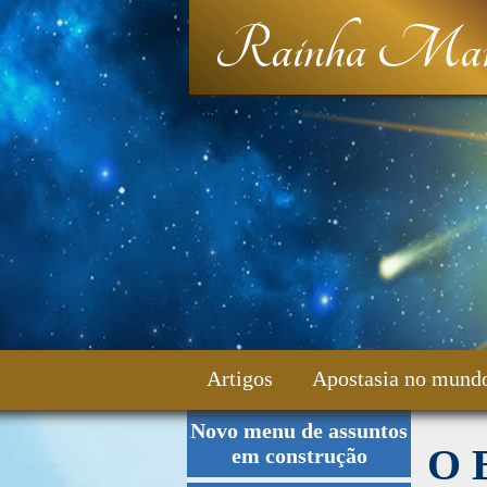
Rainha Mar
Artigos
Apostasia no mund
Novo menu de assuntos
Fale Conosco
O B
em construção