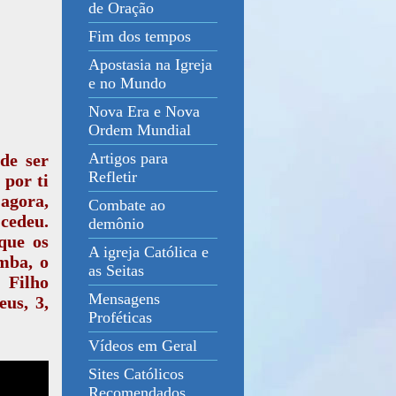
de Oração
Fim dos tempos
Apostasia na Igreja
e no Mundo
Nova Era e Nova
Ordem Mundial
Artigos para
de ser
Refletir
 por ti
 agora,
Combate ao
 cedeu.
demônio
 que os
A igreja Católica e
mba, o
as Seitas
 Filho
Mensagens
us, 3,
Proféticas
Vídeos em Geral
Sites Católicos
Recomendados