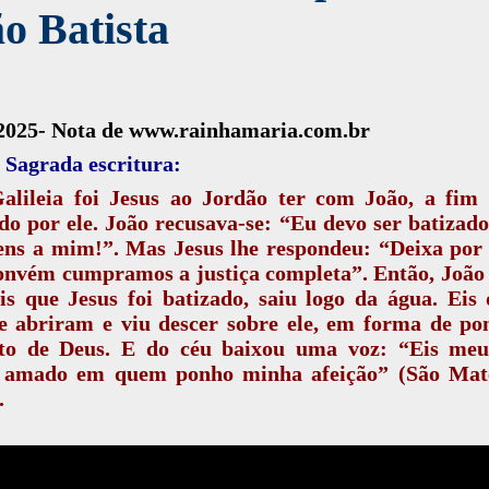
o Batista
.2025- Nota de www.rainhamaria.com.br
 Sagrada escritura:
alileia foi Jesus ao Jordão ter com João, a fim 
do por ele. João recusava-se: “Eu devo ser batizado
ens a mim!”. Mas Jesus lhe respondeu: “Deixa por
onvém cumpramos a justiça completa”. Então, João
s que Jesus foi batizado, saiu logo da água. Eis
se abriram e viu descer sobre ele, em forma de po
ito de Deus. E do céu baixou uma voz: “Eis meu
 amado em quem ponho minha afeição” (São Mate
.