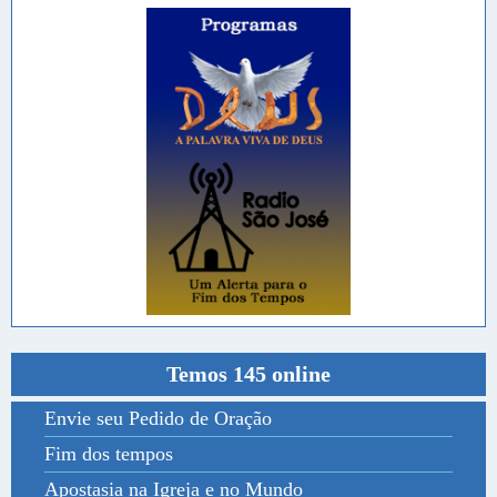
Temos 145 online
Envie seu Pedido de Oração
Fim dos tempos
Apostasia na Igreja e no Mundo