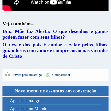
Veja também...
Uma Mãe faz Alerta: O que desenhos e games
podem fazer com seus filhos?
O dever dos pais é cuidar e zelar pelos filhos,
guiando-os com amor e compreensão nas virtudes
de Cristo
Enviar para um amigo
Compartilhar
Novo menu de assuntos em construção
Apostasia na Igreja
Apostasia no Mundo