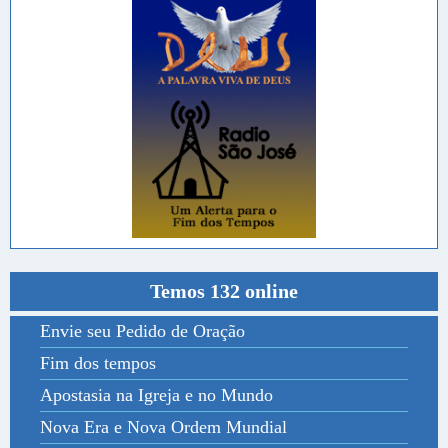
Temos 132 online
Envie seu Pedido de Oração
Fim dos tempos
Apostasia na Igreja e no Mundo
Nova Era e Nova Ordem Mundial