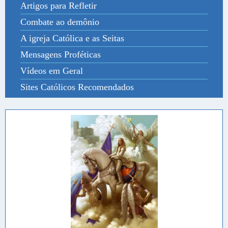
Artigos para Refletir
Combate ao demônio
A igreja Católica e as Seitas
Mensagens Proféticas
Vídeos em Geral
Sites Católicos Recomendados