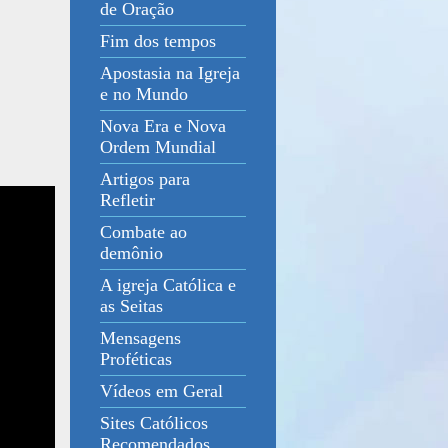
de Oração
Fim dos tempos
Apostasia na Igreja
e no Mundo
Nova Era e Nova
Ordem Mundial
Artigos para
Refletir
Combate ao
demônio
A igreja Católica e
as Seitas
Mensagens
Proféticas
Vídeos em Geral
Sites Católicos
Recomendados