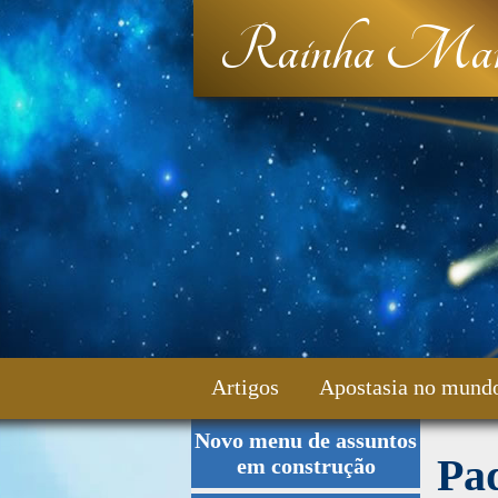
Rainha Mar
Artigos
Apostasia no mund
Novo menu de assuntos
Fale Conosco
Pa
em construção