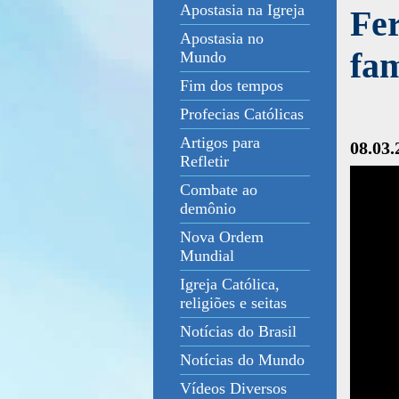
Apostasia na Igreja
Fer
Apostasia no
fam
Mundo
Fim dos tempos
Profecias Católicas
Artigos para
08.03.
Refletir
Combate ao
demônio
Nova Ordem
Mundial
Igreja Católica,
religiões e seitas
Notícias do Brasil
Notícias do Mundo
Vídeos Diversos