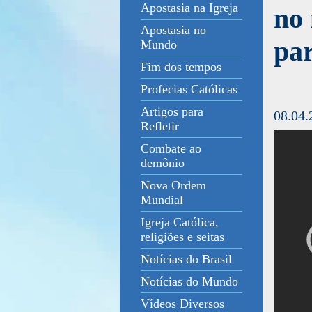
Apostasia na Igreja
no
Apostasia no
pa
Mundo
Fim dos tempos
Profecias Católicas
Artigos para
08.04.
Refletir
Combate ao
demônio
Nova Ordem
Mundial
Igreja Católica,
religiões e seitas
Notícias do Brasil
Notícias do Mundo
Vídeos Diversos