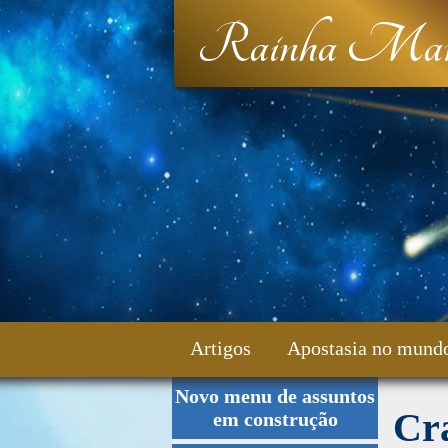
Rainha Mar
Artigos
Apostasia no mund
Novo menu de assuntos
Fale Conosco
Cra
em construção