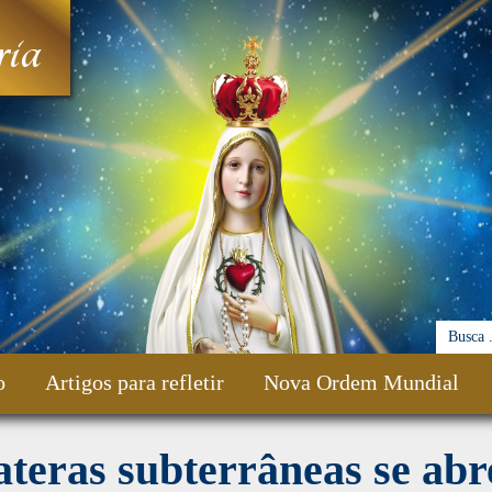
ia
o
Artigos para refletir
Nova Ordem Mundial
teras subterrâneas se ab