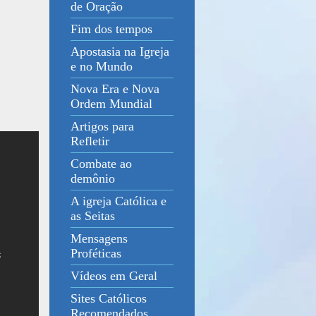
de Oração
Fim dos tempos
Apostasia na Igreja
e no Mundo
Nova Era e Nova
Ordem Mundial
Artigos para
Refletir
Combate ao
demônio
A igreja Católica e
as Seitas
Mensagens
Proféticas
Vídeos em Geral
Sites Católicos
Recomendados