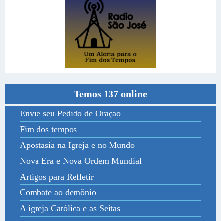
Temos 137 online
Envie seu Pedido de Oração
Fim dos tempos
Apostasia na Igreja e no Mundo
Nova Era e Nova Ordem Mundial
Artigos para Refletir
Combate ao demônio
A igreja Católica e as Seitas