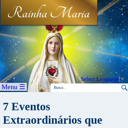
Rainha Maria
Select Language
▼
Menu ☰
7 Eventos
Extraordinários que