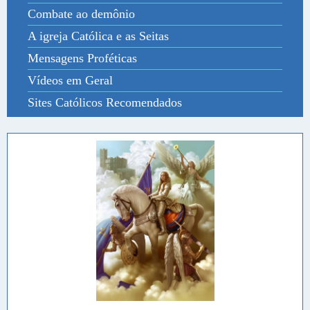
Combate ao demônio
A igreja Católica e as Seitas
Mensagens Proféticas
Vídeos em Geral
Sites Católicos Recomendados