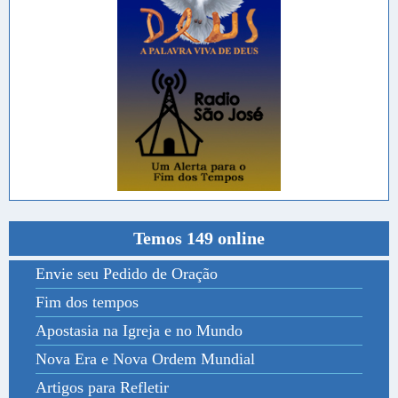
Temos 149 online
Envie seu Pedido de Oração
Fim dos tempos
Apostasia na Igreja e no Mundo
Nova Era e Nova Ordem Mundial
Artigos para Refletir