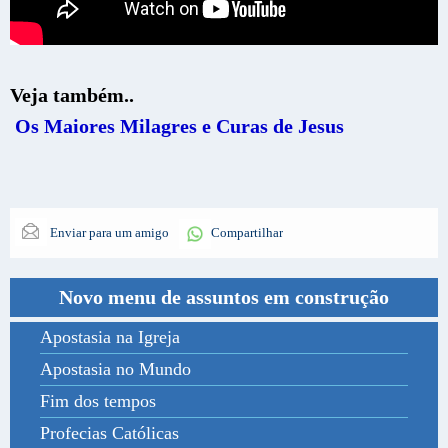
Veja também..
Os Maiores Milagres e Curas de Jesus
Enviar para um amigo
Compartilhar
Novo menu de assuntos em construção
Apostasia na Igreja
Apostasia no Mundo
Fim dos tempos
Profecias Católicas