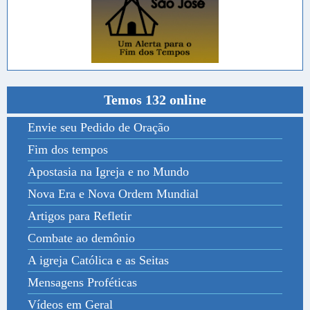
Temos 132 online
Envie seu Pedido de Oração
Fim dos tempos
Apostasia na Igreja e no Mundo
Nova Era e Nova Ordem Mundial
Artigos para Refletir
Combate ao demônio
A igreja Católica e as Seitas
Mensagens Proféticas
Vídeos em Geral