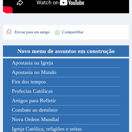
Enviar para um amigo
Compartilhar
Novo menu de assuntos em construção
Apostasia na Igreja
Apostasia no Mundo
Fim dos tempos
Profecias Católicas
Artigos para Refletir
Combate ao demônio
Nova Ordem Mundial
Igreja Católica, religiões e seitas