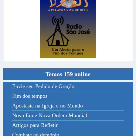
Temos 159 online
Envie seu Pedido de Oração
Fim dos tempos
Apostasia na Igreja e no Mundo
Nova Era e Nova Ordem Mundial
Artigos para Refletir
Combate ao demônio