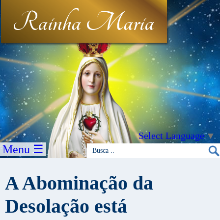
Rainha Maria
Select Language
▼
Menu ☰
A Abominação da
Desolação está