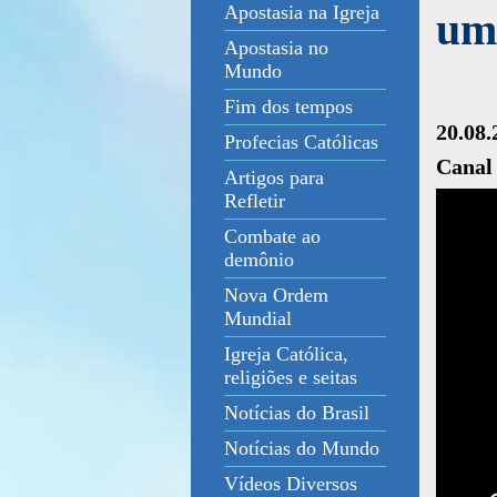
Apostasia na Igreja
um
Apostasia no
Mundo
Fim dos tempos
20.08.
Profecias Católicas
Canal
Artigos para
Refletir
Combate ao
demônio
Nova Ordem
Mundial
Igreja Católica,
religiões e seitas
Notícias do Brasil
Notícias do Mundo
Vídeos Diversos