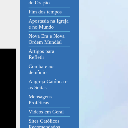
de Oração
Fim dos tempos
Apostasia na Igreja
e no Mundo
Nova Era e Nova
Ordem Mundial
Artigos para
Refletir
Combate ao
demônio
A igreja Católica e
as Seitas
Mensagens
Proféticas
Vídeos em Geral
Sites Católicos
Recomendados