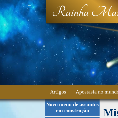
Rainha Mar
Artigos
Apostasia no mund
Novo menu de assuntos
Fale Conosco
Mis
em construção