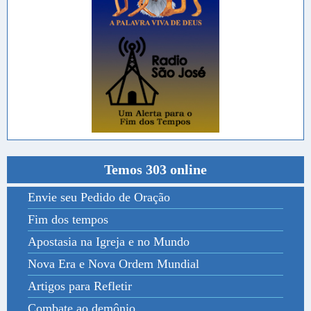
Temos 303 online
Envie seu Pedido de Oração
Fim dos tempos
Apostasia na Igreja e no Mundo
Nova Era e Nova Ordem Mundial
Artigos para Refletir
Combate ao demônio