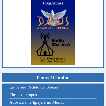
Temos 112 online
Envie seu Pedido de Oração
Fim dos tempos
Apostasia na Igreja e no Mundo