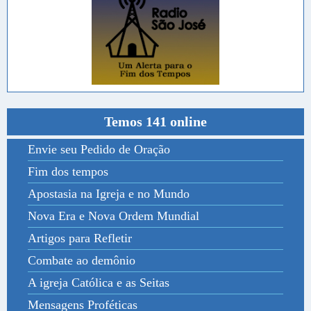
Temos 141 online
Envie seu Pedido de Oração
Fim dos tempos
Apostasia na Igreja e no Mundo
Nova Era e Nova Ordem Mundial
Artigos para Refletir
Combate ao demônio
A igreja Católica e as Seitas
Mensagens Proféticas