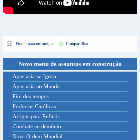
Enviar para um amigo
Compartilhar
Novo menu de assuntos em construção
Apostasia na Igreja
Apostasia no Mundo
Fim dos tempos
Profecias Católicas
Artigos para Refletir
Combate ao demônio
Nova Ordem Mundial