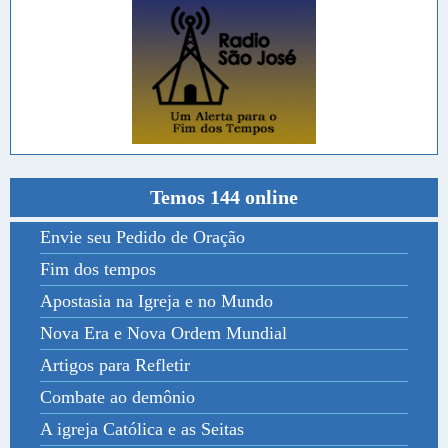
Temos 144 online
Envie seu Pedido de Oração
Fim dos tempos
Apostasia na Igreja e no Mundo
Nova Era e Nova Ordem Mundial
Artigos para Refletir
Combate ao demônio
A igreja Católica e as Seitas