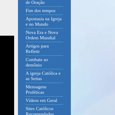
de Oração
Fim dos tempos
Apostasia na Igreja
e no Mundo
Nova Era e Nova
Ordem Mundial
Artigos para
Refletir
Combate ao
demônio
A igreja Católica e
as Seitas
Mensagens
Proféticas
Vídeos em Geral
Sites Católicos
Recomendados