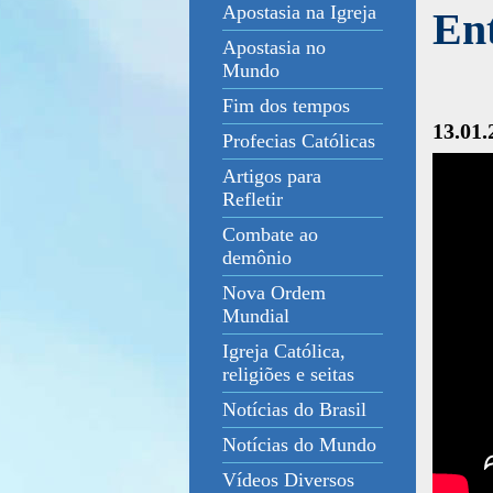
Apostasia na Igreja
Ent
Apostasia no
Mundo
Fim dos tempos
13.01.
Profecias Católicas
Artigos para
Refletir
Combate ao
demônio
Nova Ordem
Mundial
Igreja Católica,
religiões e seitas
Notícias do Brasil
Notícias do Mundo
Vídeos Diversos