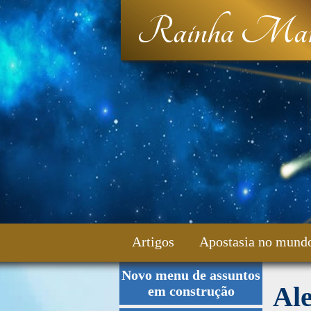
Rainha Mar
Artigos
Apostasia no mund
Novo menu de assuntos
Fale Conosco
Ale
em construção