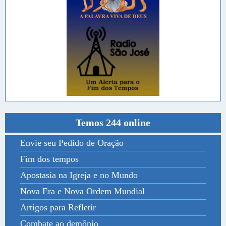
Temos 244 online
Envie seu Pedido de Oração
Fim dos tempos
Apostasia na Igreja e no Mundo
Nova Era e Nova Ordem Mundial
Artigos para Refletir
Combate ao demônio