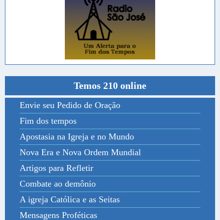
Temos 210 online
Envie seu Pedido de Oração
Fim dos tempos
Apostasia na Igreja e no Mundo
Nova Era e Nova Ordem Mundial
Artigos para Refletir
Combate ao demônio
A igreja Católica e as Seitas
Mensagens Proféticas