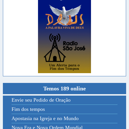
Temos 189 online
Envie seu Pedido de Oração
Fim dos tempos
Apostasia na Igreja e no Mundo
Nova Era e Nova Ordem Mundial