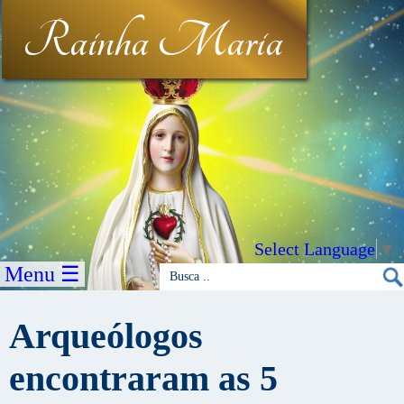
Rainha Maria
Select Language
▼
Menu ☰
Arqueólogos
encontraram as 5