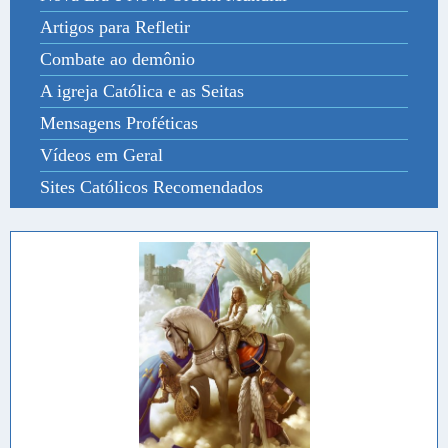
Artigos para Refletir
Combate ao demônio
A igreja Católica e as Seitas
Mensagens Proféticas
Vídeos em Geral
Sites Católicos Recomendados