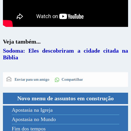
Veja também...
Sodoma: Eles descobriram a cidade citada na
Bíblia
Enviar para um amigo
Compartilhar
Novo menu de assuntos em construção
Apostasia na Igreja
Apostasia no Mundo
Fim dos tempos