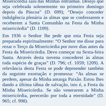
Misericórdia saiu das Minhas entranhas. Desejo que
seja celebrada solenemente no primeiro domingo
depois da Páscoa” (D. 699); “Desejo conceder
indulgência plenária às almas que se confessarem e
receberem a Santa Comunhão na Festa da Minha
misericórdia” (D. 1109).
Em 1936 o Senhor lhe pede que esta Festa seja
preparada espiritualmente: “O Senhor me disse para
rezar o Terço da Misericórdia por nove dias antes da
Festa da Misericórdia. Devo começar na Sexta-feira
Santa. Através desta novena concederei às almas
toda espécie de graças” (D. 796; cf. 1059; 1209). A
relevância desta Festa se pode depreender também
da seguinte exortação e promessa: “As almas se
perdem, apesar da Minha amarga Paixão. Estou lhes
dando a última tábua de salvação, isto é, a Festa da
Minha Misericórdia. Se não venerarem a Minha
misericórdia, perecerão por toda a eternidade” (D.
965; cf. 998).