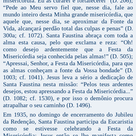
misericórdia. Eu as curarei e fortalecerei” (D. 206);
“Pede ao Meu servo fiel que, nesse dia, fale ao
mundo inteiro desta Minha grande misericórdia, que
aquele que, nesse dia, se aproximar da Fonte da
Vida, alcançará perdão total das culpas e penas” (D.
300a; cf. 1072). Santa Faustina abraça com toda a
alma esta causa, pelo que exclama e reza: “Oh!
como desejo ardentemente que a Festa da
Misericórdia seja conhecida pelas almas!” (D. 505);
“Apressai, Senhor, a Festa da Misericórdia, para que
as almas conheçam a fonte da Vossa bondade” (D.
1003; cf. 1041). Jesus leva a sério a dedicação de
Santa Faustina nesta missão: “Pelos teus ardentes
desejos, estou apressando a Festa da Misericórdia...”
(D. 1082; cf. 1530), e por isso o demônio procura
atrapalhar o seu caminho (D. 1496).
Em 1935, no domingo de encerramento do Jubileu
da Redenção, Santa Faustina participa da Eucaristia
como se estivesse celebrando a Festa da
Misericórdia; Jesus então se lhe manifesta como