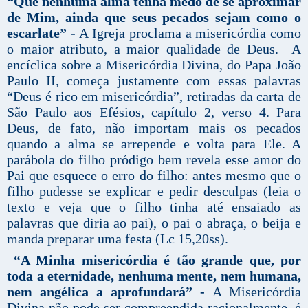
“Que nenhuma alma tenha medo de se aproximar
de Mim, ainda que seus pecados sejam como o
escarlate” -
A Igreja proclama a misericórdia como
o maior atributo, a maior qualidade de Deus. A
encíclica sobre a Misericórdia Divina, do Papa João
Paulo II, começa justamente com essas palavras
“Deus é rico em misericórdia”, retiradas da carta de
São Paulo aos Efésios, capítulo 2, verso 4. Para
Deus, de fato, não importam mais os pecados
quando a alma se arrepende e volta para Ele. A
parábola do filho pródigo bem revela esse amor do
Pai que esquece o erro do filho: antes mesmo que o
filho pudesse se explicar e pedir desculpas (leia o
texto e veja que o filho tinha até ensaiado as
palavras que diria ao pai), o pai o abraça, o beija e
manda preparar uma festa (Lc 15,20ss).
“A Minha misericórdia é tão grande que, por
toda a eternidade, nenhuma mente, nem humana,
nem angélica a aprofundará” -
A Misericórdia
Divina não pode ser compreendida racionalmente, é