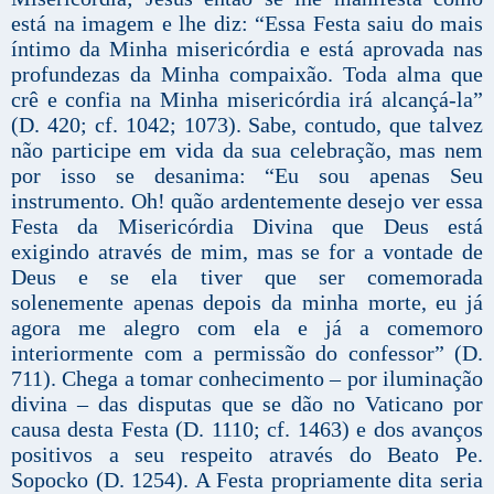
está na imagem e lhe diz: “Essa Festa saiu do mais
íntimo da Minha misericórdia e está aprovada nas
profundezas da Minha compaixão. Toda alma que
crê e confia na Minha misericórdia irá alcançá-la”
(D. 420; cf. 1042; 1073). Sabe, contudo, que talvez
não participe em vida da sua celebração, mas nem
por isso se desanima: “Eu sou apenas Seu
instrumento. Oh! quão ardentemente desejo ver essa
Festa da Misericórdia Divina que Deus está
exigindo através de mim, mas se for a vontade de
Deus e se ela tiver que ser comemorada
solenemente apenas depois da minha morte, eu já
agora me alegro com ela e já a comemoro
interiormente com a permissão do confessor” (D.
711). Chega a tomar conhecimento – por iluminação
divina – das disputas que se dão no Vaticano por
causa desta Festa (D. 1110; cf. 1463) e dos avanços
positivos a seu respeito através do Beato Pe.
Sopocko (D. 1254). A Festa propriamente dita seria