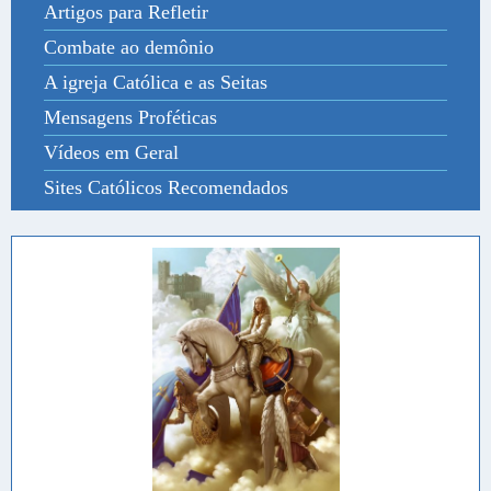
Artigos para Refletir
Combate ao demônio
A igreja Católica e as Seitas
Mensagens Proféticas
Vídeos em Geral
Sites Católicos Recomendados