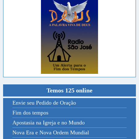
Temos 125 online
Envie seu Pedido de Oração
Fim dos tempos
Apostasia na Igreja e no Mundo
Nova Era e Nova Ordem Mundial