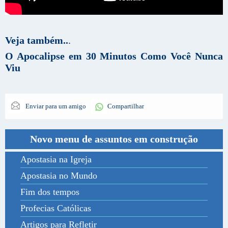
Veja também..
.
O Apocalipse em 30 Minutos Como Você Nunca
Viu
Enviar para um amigo
Compartilhar
Novo menu de assuntos em construção
Apostasia na Igreja
Apostasia no Mundo
Fim dos tempos
Profecias Católicas
Artigos para Refletir