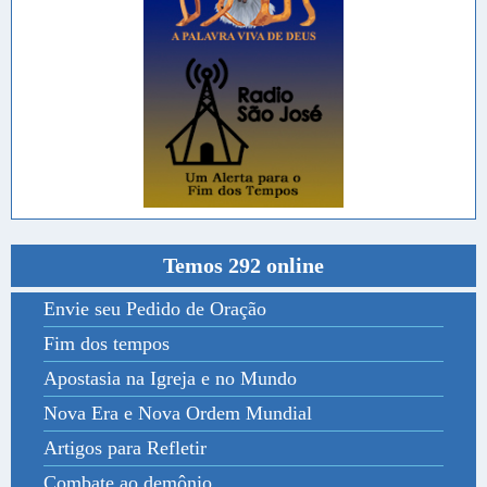
Temos 292 online
Envie seu Pedido de Oração
Fim dos tempos
Apostasia na Igreja e no Mundo
Nova Era e Nova Ordem Mundial
Artigos para Refletir
Combate ao demônio