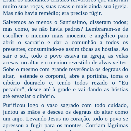
muito suas roças, suas casas e mais ainda sua igreja.
Mas não havia remédio; era preciso fügir.
Salvemos ao menos o Santíssimo, disseram todos;
mas como, se não havia padres? Lembraram-se de
escolher o menino mais inocente e angélico para
abrir o sacrário e dar a comunhão a todos os
presentes, consumindo-se assim tôdas as hóstias. Ao
sair o sol, todo o povo estava na igreja, as velas
acesas, no altar e o menino revestido de alvas veites.
Sobe o mesmo com grande reverência os degraus do
altar, estende o corporal, abre a portinha, toma o
cibório douraclo e, tendo todos rezado o “Eu
pecador”, desce até à grade e vai dando as hóstias
até esvaziar o cibório.
Purificou logo o vaso sagrado com todo cuidado,
juntou as mãos e desceu os degraus do altar como
um anjo. Levando Jesus no coração, todo o povo se
apressou a fugir para os montes. Corriam lágrimas