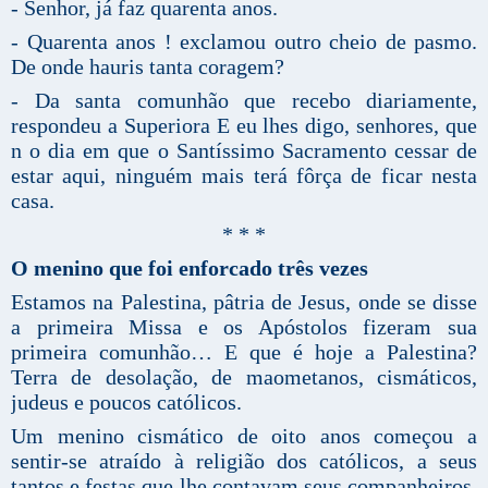
- Senhor, já faz quarenta anos.
- Quarenta anos ! exclamou outro cheio de pasmo.
De onde hauris tanta coragem?
- Da santa comunhão que recebo diariamente,
respondeu a Superiora E eu lhes digo, senhores, que
n o dia em que o Santíssimo Sacramento cessar de
estar aqui, ninguém mais terá fôrça de ficar nesta
casa.
* * *
O menino que foi enforcado três vezes
Estamos na Palestina, pâtria de Jesus, onde se disse
a primeira Missa e os Apóstolos fizeram sua
primeira comunhão… E que é hoje a Palestina?
Terra de desolação, de maometanos, cismáticos,
judeus e poucos católicos.
Um menino cismático de oito anos começou a
sentir-se atraído à religião dos católicos, a seus
tantos e festas que lhe contavam seus companheiros.