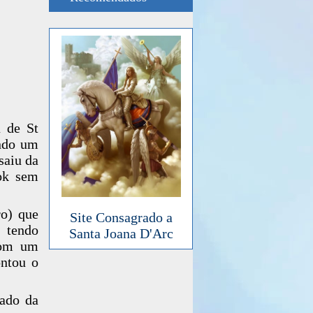
a de St
ndo um
saiu da
Bok sem
ro) que
Site Consagrado a
 tendo
Santa Joana D'Arc
com um
ontou o
lado da