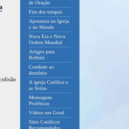
de Oração
e
Fim dos tempos
Apostasia na Igreja
e no Mundo
Nova Era e Nova
Ordem Mundial
Artigos para
Refletir
Combate ao
demônio
colisão
A igreja Católica e
as Seitas
Mensagens
Proféticas
Vídeos em Geral
Sites Católicos
Recomendados