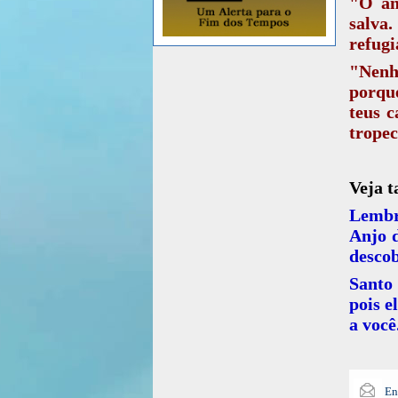
"O an
salva.
refugi
"Nenh
porqu
teus c
tropec
Veja 
Lembr
Anjo 
descob
Santo 
pois e
a você
En