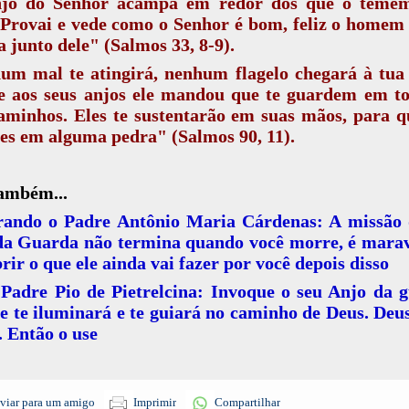
jo do Senhor acampa em redor dos que o temem
 Provai e vede como o Senhor é bom, feliz o homem
a junto dele" (Salmos 33, 8-9).
um mal te atingirá, nenhum flagelo chegará à tua 
e aos seus anjos ele mandou que te guardem em to
aminhos. Eles te sustentarão em suas mãos, para 
es em alguma pedra" (Salmos 90, 11).
também...
ando o Padre Antônio Maria Cárdenas: A missão 
da Guarda não termina quando você morre, é marav
rir o que ele ainda vai fazer por você depois disso
Padre Pio de Pietrelcina: Invoque o seu Anjo da 
le te iluminará e te guiará no caminho de Deus. Deu
. Então o use
viar para um amigo
Imprimir
Compartilhar