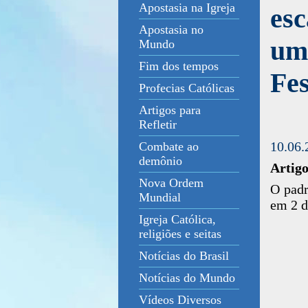
Apostasia na Igreja
es
Apostasia no
uma
Mundo
Fim dos tempos
Fe
Profecias Católicas
Artigos para
Refletir
10.06.
Combate ao
demônio
Artigo
Nova Ordem
O padr
Mundial
em 2 d
Igreja Católica,
religiões e seitas
Notícias do Brasil
Notícias do Mundo
Vídeos Diversos