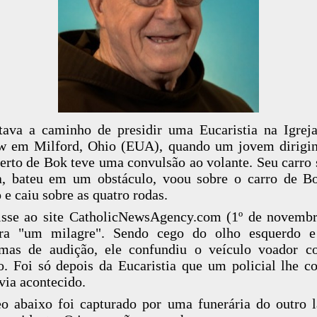
tava a caminho de presidir uma Eucaristia na Igrej
w em Milford, Ohio (EUA), quando um jovem dirigi
rto de Bok teve uma convulsão ao volante. Seu carro 
a, bateu em um obstáculo, voou sobre o carro de 
o e caiu sobre as quatro rodas.
sse ao site CatholicNewsAgency.com (1º de novemb
era "um milagre". Sendo cego do olho esquerdo e
emas de audição, ele confundiu o veículo voador 
o. Foi só depois da Eucaristia que um policial lhe c
via acontecido.
o abaixo foi capturado por uma funerária do outro 