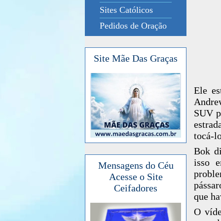
Sites Católicos
Pedidos de Oração
Site Mãe Das Graças
Ele es
Andre
SUV pe
estrad
tocá-l
Bok di
isso 
Mensagens do Céu
probl
Acesse o Site
pássar
Ceifadores
que ha
O víde