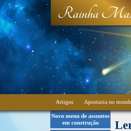
Rainha Mar
Artigos
Apostasia no mund
Novo menu de assuntos
Fale Conosco
Le
em construção