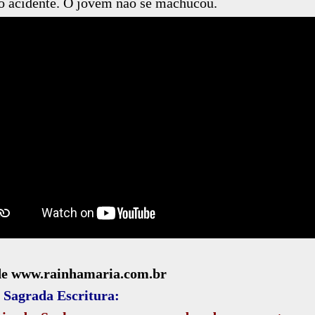
o acidente. O jovem não se machucou.
de www.rainhamaria.com.br
 Sagrada Escritura: