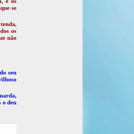
, e os
 que se
tenda,
dos os
que não
do seu
ilhoso
guarda,
s o deu