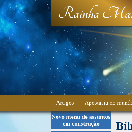
Rainha Mar
Artigos
Apostasia no mund
Novo menu de assuntos
Fale Conosco
Bí
em construção