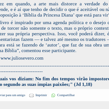
ez em quando, a arte mais distorce a verdade do
ende, e é aí que tenho de decidir o que é aceitável ou n
oposição à ‘Bíblia da Princesa Diana’ que está para vir
livro é inspirado por uma agenda política e o desejo
 de torcer não somente o texto, mas o próprio context
azer sua própria perspectiva. Isso, você poderá dizer, 
entaristas fazem — e talvez até mesmo os tradutores
ara está se fazendo de ‘autor’, que faz de sua obra um
a Bíblia”, comentou esse participante.
 www.juliosevero.com
----------------------------------------------------------------
--------------------------
ais vos diziam: No fim dos tempos virão impostor
o segundo as suas ímpias paixões;" (Jd 1,18)
viar para um amigo
Imprimir
Compartilhar