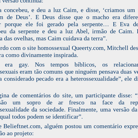
 versão continua:
 concebeu, e deu a luz Caim, e disse, ‘criamos um 
m de Deus’. E Deus disse que o macho era difere
r porque ele foi gerado pela serpente… E Eva d
beu da serpente e deu a luz Abel, irmão de Caim. 
a das ovelhas, mas Caim cuidava da terra”.
rdo com o site homossexual Queerty.com, Mitchell de
ra como divinamente inspirada.
s era gay. Nos tempos bíblicos, os relaciona
exuais eram tão comuns que ninguém pensava duas v
a considerado pecado era a heterossexualidade”, ele d
ina de comentários do site, um participante disse: 
são um sopro de ar fresco na face da repr
exualidade da sociedade. Finalmente, uma versão da
qual todos podem se identificar”.
e Belieftnet.com, alguém postou um comentário expr
ão ao projeto: