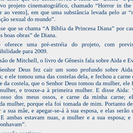
vo projeto cinematográfico, chamado “Horror in th
r ao vento], em que uma substância levada pelo ar 
ação sexual do mundo”.
sse que se chama “A Bíblia da Princesa Diana” por ca
s boas obras” de Diana.
e oferece uma pré-estréia do projeto, com previ
ibilidade para 2009.
são de Mitchell, o livro de Gênesis fala sobre Aida e E
Senhor Deus fez cair um sono profundo sobre Aida,
; e ele tomou uma das costelas dela, e fechou a carne
 e da costela, que o Senhor Deus tomou da mulher, ele
mulher, e trouxe-a à primeira mulher. E disse Aida: 
 osso dos meus ossos, e carne da minha carne; el
a mulher, porque ela foi tomada de mim. Portanto de
 a sua mãe, e apegar-se-á à sua esposa, e elas serão
 E ambas estavam nuas, a mulher e a sua esposa; e
gonhavam”.