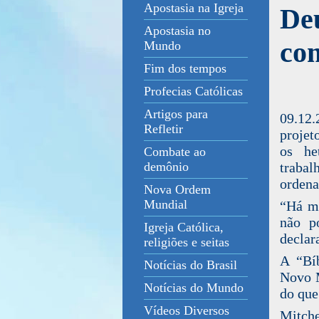
Apostasia na Igreja
De
Apostasia no
com
Mundo
Fim dos tempos
Profecias Católicas
Artigos para
09.12
Refletir
projet
os he
Combate ao
trabal
demônio
ordena
Nova Ordem
Mundial
“Há mu
não p
Igreja Católica,
declar
religiões e seitas
A “Bíb
Notícias do Brasil
Novo M
Notícias do Mundo
do que
Vídeos Diversos
Mitche