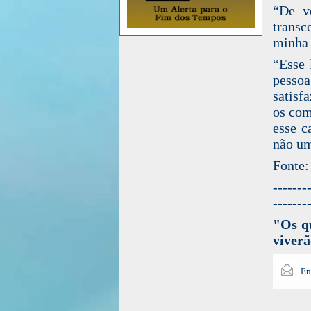
“De v
transc
minha 
“Esse 
pessoa
satisf
os com
esse c
não um
Fonte:
-------
-------
"Os qu
viverã
En