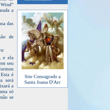
e Wind”
“muda a
usa das
são de
va:
 e ela
 em seu
 formou
‘Esta é
Site Consagrado a
a será
Santa Joana D'Arc
ixará a
 uma só
 não se