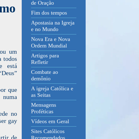
de Oração
smo
Fim dos tempos
Apostasia na Igreja
e no Mundo
Nova Era e Nova
Ordem Mundial
gou um
Artigos para
a todos
Refletir
e está
Combate ao
 “Deus”
demônio
A igreja Católica e
por que
as Seitas
l numa
Mensagens
Proféticas
sede no
ser gay
Vídeos em Geral
Sites Católicos
rtir de
Recomendados