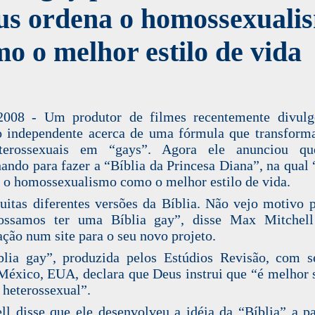
us ordena o homossexuali
o o melhor estilo de vida
.2008 - Um produtor de filmes recentemente divul
o independente acerca de uma fórmula que transform
terossexuais em “gays”. Agora ele anunciou qu
hando para fazer a “Bíblia da Princesa Diana”, na qual
 o homossexualismo como o melhor estilo de vida.
itas diferentes versões da Bíblia. Não vejo motivo 
ossamos ter uma Bíblia gay”, disse Max Mitchel
ação num site para o seu novo projeto.
lia gay”, produzida pelos Estúdios Revisão, com 
éxico, EUA, declara que Deus instrui que “é melhor 
 heterossexual”.
ll disse que ele desenvolveu a idéia da “Bíblia” a pa