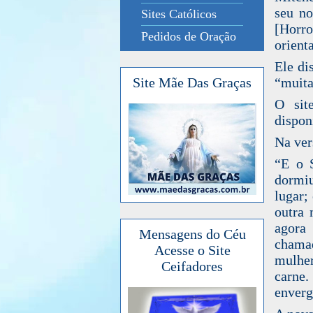
seu no
Sites Católicos
[Horro
Pedidos de Oração
orient
Ele di
“muita
Site Mãe Das Graças
O sit
dispon
Na ver
“E o 
dormiu
lugar;
outra 
agora
Mensagens do Céu
chamad
Acesse o Site
mulher
Ceifadores
carne.
enver