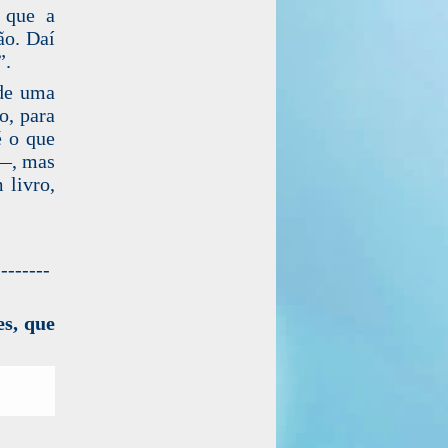
 que a
ão. Daí
”.
 de uma
o, para
é o que
 —, mas
 livro,
--------
es, que