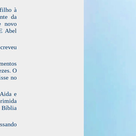
filho à
nte da
e novo
E Abel
screveu
mentos
ezes. O
isse no
“Aida e
imida
 Bíblia
essando