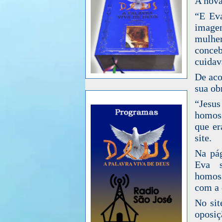
A nova
“E Eva
image
mulhe
conce
cuidav
De aco
sua ob
“Jesu
homoss
que er
site.
Na pág
Eva 
homoss
com a 
No sit
oposiç