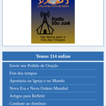
Temos 114 online
Envie seu Pedido de Oração
Fim dos tempos
Apostasia na Igreja e no Mundo
Nova Era e Nova Ordem Mundial
Artigos para Refletir
Combate ao demônio