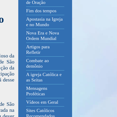
de Oração
Fim dos tempos
o
Apostasia na Igreja
e no Mundo
Nova Era e Nova
Ordem Mundial
Artigos para
Refletir
loso da
Combate ao
de São
demônio
ição da
cipação
A igreja Católica e
ã desse
as Seitas
Mensagens
Proféticas
Vídeos em Geral
de São
rada na
Sites Católicos
u dever
Recomendados