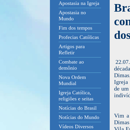
Apostasia na Igreja
Br
Apostasia no
con
Mundo
Fim dos tempos
dos
Profecias Católicas
Artigos para
Refletir
22.07.
Combate ao
demônio
décad
Dimas,
Nova Ordem
Igreja
Mundial
de um 
Igreja Católica,
indiví
religiões e seitas
Notícias do Brasil
Vim a
Notícias do Mundo
Dimas 
Vídeos Diversos
Vila E