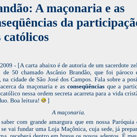
andão: A maçonaria e as
seqüências da participaçã
 católicos
2009 - [A carta abaixo é de autoria de um sacerdote ze
a de 50 chamado Ascânio Brandão, que foi pároco 
 na cidade de São José dos Campos. Fala sobre a pos
 acerca da maçonaria e as
conseqüências
que a parti
católico nessa ordem secreta acarreta para a vida crist
duo. Boa leitura!
]
A maçonaria.
 saber com grande amargura que em nossa Paróquia 
se vai fundar uma Loja Maçônica, cuja sede, já prepa
ma, receberá dentro em breve os novos adeptos. É me