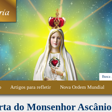
ia
o
Artigos para refletir
Nova Ordem Mundial
rta do Monsenhor Ascânio