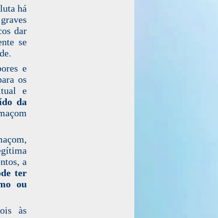
luta há
 graves
cos dar
ente se
de.
bores e
para os
tual e
uído da
 maçom
maçom,
egítima
ntos, a
de ter
imo ou
ois às