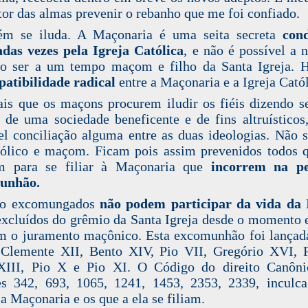
tor das almas prevenir o rebanho que me foi confiado.
ém se iluda. A Maçonaria é uma seita secreta
con
adas vezes pela Igreja Católica
, e não é possível a
co ser a um tempo maçom e filho da Santa Igreja.
atibilidade radical
entre a Maçonaria e a Igreja Catól
is que os maçons procurem iludir os fiéis dizendo se
 de uma sociedade beneficente e de fins altruísticos
el conciliação alguma entre as duas ideologias. Não 
tólico e maçom. Ficam pois assim prevenidos todos 
am para se filiar à Maçonaria que
i
ncorrem na p
unhão.
o excomungados
não podem participar da vida da 
excluídos do grêmio da Santa Igreja desde o momento
m o juramento maçônico. Esta excomunhão foi lançad
Clemente XII, Bento XIV, Pio VII, Gregório XVI, 
XIII, Pio X e Pio XI. O Código do direito Canôni
s 342, 693, 1065, 1241, 1453, 2353, 2339, inculc
 a Maçonaria e os que a ela se filiam.