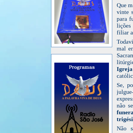
Que ma
vinte 
para f
lições
filiar
Todavi
mal en
Sacra
litúr
Igreja
católi
Se, p
julgue
expres
não se
funer
trigés
Não s