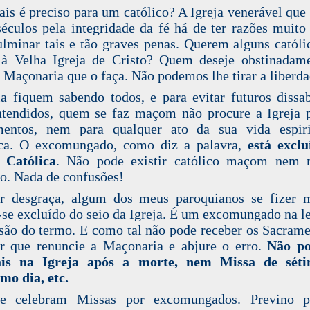
is é preciso para um católico? A Igreja venerável que 
séculos pela integridade da fé há de ter razões muito
ulminar tais e tão graves penas. Querem alguns católi
 à Velha Igreja de Cristo? Quem deseje obstinadam
 a Maçonaria que o faça. Não podemos lhe tirar a liberda
a fiquem sabendo todos, e para evitar futuros dissa
tendidos, quem se faz maçom não procure a Igreja 
mentos, nem para qualquer ato da sua vida espiri
gica. O excomungado, como diz a palavra,
está excl
 Católica
. Não pode existir católico maçom nem
co. Nada de confusões!
or desgraça, algum dos meus paroquianos se fizer 
-se excluído do seio da Igreja. É um excomungado na l
são do termo. E como tal não pode receber os Sacrame
r que renuncie a Maçonaria e abjure o erro.
Não po
ais na Igreja após a morte, nem Missa de sét
imo dia, etc.
e celebram Missas por excomungados. Previno p