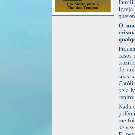
famíli
Igreja
queren
O maç
crism
qualqu
Fique
casos 
trazid
de min
suas a
Católi
pela M
repito
Nada d
polêmi
me foi
de vez
E peç