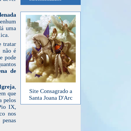
denada
 nenhum
 Há uma
ica.
 tratar
, não é
se pode
quantos
ena de
Igreja
,
Site Consagrado a
 em que
Santa Joana D'Arc
a pelos
Pio IX,
co nos
a penas