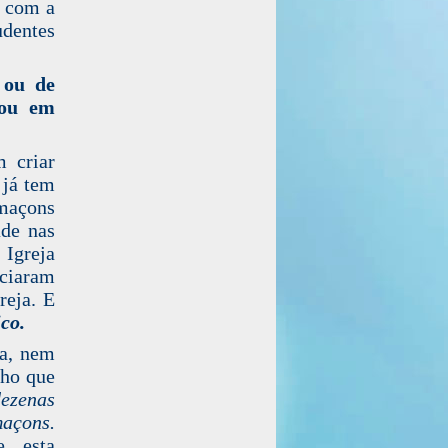
o com a
udentes
 ou de
 ou em
 criar
 já tem
 maçons
ade nas
 Igreja
nciaram
reja. E
co.
ia, nem
nho que
dezenas
maçons.
, esta