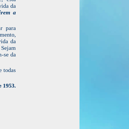
vida da
irem a
r para
amento,
vida da
 Sejam
m-se da
e todas
 1953.