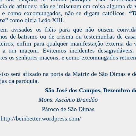
cia de atitudes: não se imiscuam em coisa alguma da 
a, e como excomungados, não se digam católicos.
“T
ra”
como dizia Leão XIII.
uem avisados os fiéis para que não ousem convida
hos de batismo ou de crisma ou testemunhas de cas
teiros, enfim para qualquer manifestação externa da 
a, a um maçom. Evitemos incidentes desagradáveis.
tes os senhores maçons, e como excomungados retire
viso será afixado na porta da Matriz de São Dimas e d
ejas da paróquia.
São José dos Campos, Dezembro de
Mons. Ascânio Brandão
Pároco de São Dimas
 http://beinbetter.wordpress.com/