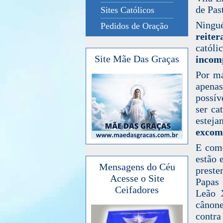
de Pas
Sites Católicos
Ningu
Pedidos de Oração
reiter
católi
Site Mãe Das Graças
i
ncomp
Por ma
apenas
possív
ser ca
estej
excom
E com
estão 
Mensagens do Céu
preste
Acesse o Site
Papas 
Ceifadores
Leão 
cânone
contra