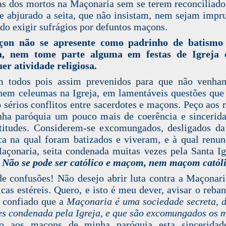
as dos mortos na Maçonaria sem se terem reconciliad
 e abjurado a seita, que não insistam, nem sejam impr
do exigir sufrágios por defuntos maçons.
on não se apresente
como padrinho de batismo
a, nem tome parte alguma em festas de Igreja
er atividade religiosa.
m todos pois assim prevenidos para que não venham
nem celeumas na Igreja, em lamentáveis questões que
o sérios conflitos entre sacerdotes e maçons. Peço aos
ha paróquia um pouco mais de coerência e sincerid
titudes. Considerem-se excomungados, desligados da
ca na qual foram batizados e viveram, e à qual renu
açonaria, seita condenada muitas vezes pela Santa Ig
:
Não se pode ser católico e maçom, nem maçom católi
e confusões! Não desejo abrir luta contra a Maçonar
cas estéreis. Quero, e isto é meu dever, avisar o reba
 confiado que a
Maçonaria é uma sociedade secreta, 
es condenada pela Igreja, e que são excomungados os 
o aos maçons de minha paróquia esta sinceridade