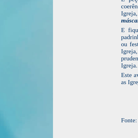
coerên
Igrej
másca
E fiq
padrin
ou fes
Igrej
pruden
Igreja.
Este a
as Igr
Fonte: