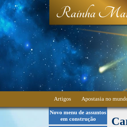
Rainha Mar
Artigos
Apostasia no mund
Novo menu de assuntos
Fale Conosco
Ca
em construção