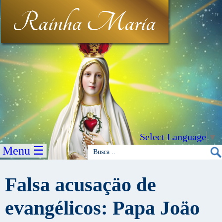
Rainha Maria
Select Language
▼
Menu ☰
Falsa acusaçäo de
evangélicos: Papa Joäo