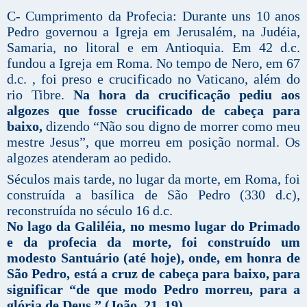
C- Cumprimento da Profecia: Durante uns 10 anos
Pedro governou a Igreja em Jerusalém, na Judéia,
Samaria, no litoral e em Antioquia. Em 42 d.c.
fundou a Igreja em Roma. No tempo de Nero, em 67
d.c. , foi preso e crucificado no Vaticano, além do
rio Tibre.
Na hora da crucificação pediu aos
algozes que fosse crucificado de cabeça para
baixo,
dizendo “Não sou digno de morrer como meu
mestre Jesus”, que morreu em posição normal. Os
algozes atenderam ao pedido.
Séculos mais tarde, no lugar da morte, em Roma, foi
construída a basílica de São Pedro (330 d.c),
reconstruída no século 16 d.c.
No lago da Galiléia, no mesmo lugar do Primado
e da profecia da morte, foi construído um
modesto Santuário (até hoje), onde, em honra de
São Pedro, está a cruz de cabeça para baixo, para
significar “de que modo Pedro morreu, para a
glória de Deus.” (João, 21, 19).