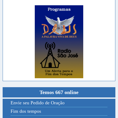
Temos 667 online
Envie seu Pedido de Oração
Fim dos tempos