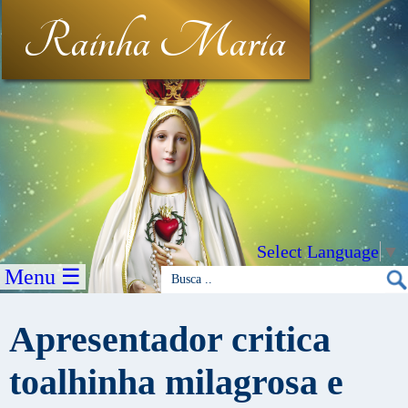
Rainha Maria
Select Language
▼
Menu ☰
Apresentador critica
toalhinha milagrosa e