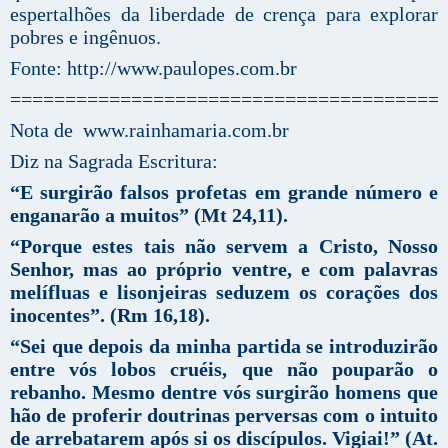
espertalhões da liberdade de crença para explorar
pobres e ingênuos.
Fonte: http://www.paulopes.com.br
=======================================
Nota de www.rainhamaria.com.br
Diz na Sagrada Escritura:
“E surgirão falsos profetas em grande número e
enganarão a muitos” (Mt 24,11).
“Porque estes tais não servem a Cristo, Nosso
Senhor, mas ao próprio ventre, e com palavras
melífluas e lisonjeiras seduzem os corações dos
inocentes”.
(Rm 16,18).
“Sei que depois da minha partida se introduzirão
entre vós lobos cruéis, que não pouparão o
rebanho. Mesmo dentre vós surgirão homens que
hão de proferir doutrinas perversas com o intuito
de arrebatarem após si os discípulos. Vigiai!” (At.