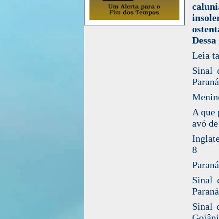
caluni
insole
ostent
Dessa 
Leia t
Sinal
Paraná
Menino
A que 
avó de
Inglat
8
Paraná
Sinal
Paraná
Sinal 
Goiâni