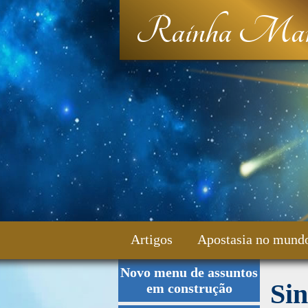
Rainha Mar
Artigos
Apostasia no mund
Novo menu de assuntos
Fale Conosco
Sin
em construção