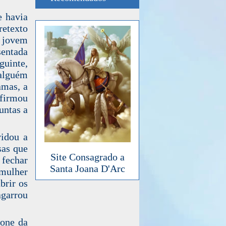
e havia
retexto
o jovem
sentada
guinte,
 alguém
amas, a
afirmou
untas a
vidou a
sas que
Site Consagrado a
 fechar
Santa Joana D'Arc
 mulher
brir os
agarrou
fone da