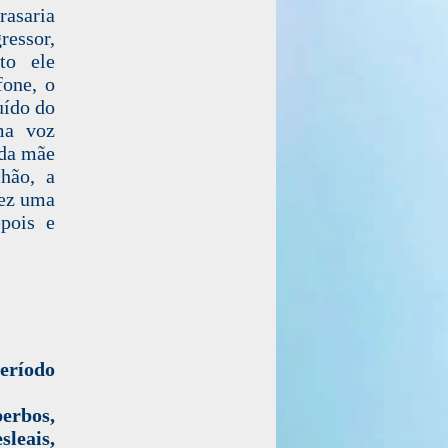
rasaria
ressor,
to ele
fone, o
uído do
ma voz
 da mãe
chão, a
fez uma
epois e
eríodo
berbos,
leais,