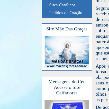
dia 12
Sites Católicos
Segund
Pedidos de Oração
recebi
de est
entrou
Site Mãe Das Graças
sobre 
enquan
bater 
aposen
que es
respei
Após c
idosa 
ela po
Mensagens do Céu
seus o
Acesse o Site
como p
Ceifadores
olhos,
as per
De aco