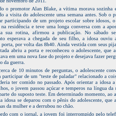
 de novembro de 2011.
o o promotor Alan Blake, a vítima morava sozinha 
do a visita do adolescente uma semana antes. Sob o p
ar participando de um projeto escolar sobre idosos, 
 na residência e teve uma longa conversa com a apo
a sua rotina, afirmou a publicação. No sábado se
to esperava a chegada de seu filho, a idosa ouviu
à porta, por volta das 8h40. Ainda vestida com seus pij
tada abriu a porta e reconheceu o adolescente, que 
tava em uma nova fase do projeto e desejava fazer perg
to da guerra.
erca de 10 minutos de perguntas, o adolescente con
a participar de um "teste de paladar" relacionado a coi
deria ter comido no passado. Após orientar a idosa a
lhos, o jovem passou açúcar e temperos na língua da
arte do suposto teste. Em determinado momento, ao a
 a idosa se deparou com o pênis do adolescente, que 
nas da mulher e a derrubou no chão.
rdo com o jornal, a jovem foi interrompido pelo tele