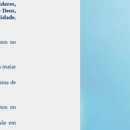
idores,
e Deus,
lidade.
nos no
a matar
nina de
nos no
 mãe em