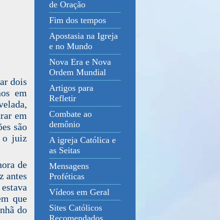
de Oração
Fim dos tempos
Apostasia na Igreja
e no Mundo
Nova Era e Nova
Ordem Mundial
ar dois
Artigos para
nos em
Refletir
velada,
Combate ao
trar em
demônio
ões são
 o juiz
A igreja Católica e
as Seitas
hora de
Mensagens
z antes
Proféticas
 estava
Vídeos em Geral
em que
Sites Católicos
anhã do
Recomendados