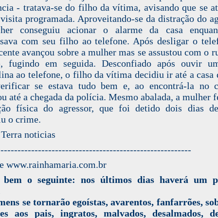
ncia - tratava-se do filho da vítima, avisando que se at
 visita programada. Aproveitando-se da distração do ag
her conseguiu acionar o alarme da casa enquan
sava com seu filho ao telefone. Após desligar o tele
cente avançou sobre a mulher mas se assustou com o r
e, fugindo em seguida. Desconfiado após ouvir u
ina ao telefone, o filho da vítima decidiu ir até a casa
erificar se estava tudo bem e, ao encontrá-la no 
u até a chegada da polícia. Mesmo abalada, a mulher 
ção física do agressor, que foi detido dois dias d
u o crime.
 Terra noticias
---------------------------------------------------------
e www.rainhamaria.com.br
 bem o seguinte: nos últimos dias haverá um p
.
ens se tornarão egoístas, avarentos, fanfarrões, so
des aos pais, ingratos, malvados, desalmados, des