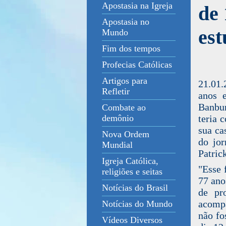
Apostasia na Igreja
de 
Apostasia no
est
Mundo
Fim dos tempos
Profecias Católicas
Artigos para
21.01.
Refletir
anos 
Banbur
Combate ao
teria 
demônio
sua ca
Nova Ordem
do jor
Mundial
Patric
Igreja Católica,
"Esse 
religiões e seitas
77 ano
Notícias do Brasil
de pro
acomp
Notícias do Mundo
não fo
Vídeos Diversos