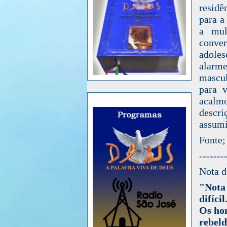
residê
para a
a mul
conver
adoles
alarm
mascul
para v
acalmo
descri
assumi
Fonte;
-------
Nota d
"Nota
difícil
Os hom
rebel