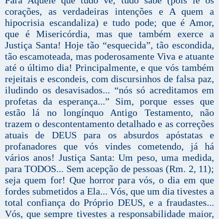
corações, as verdadeiras intenções e A quem a
hipocrisia escandaliza) e tudo pode; que é Amor,
que é Misericórdia, mas que também exerce a
Justiça Santa! Hoje tão “esquecida”, tão escondida,
tão escamoteada, mas poderosamente Viva e atuante
até o último dia! Principalmente, e que vós também
rejeitais e escondeis, com discursinhos de falsa paz,
iludindo os desavisados... “nós só acreditamos em
profetas da esperança...” Sim, porque esses que
estão lá no longínquo Antigo Testamento, não
trazem o descontentamento detalhado e as correções
atuais de DEUS para os absurdos apóstatas e
profanadores que vós vindes cometendo, já há
vários anos! Justiça Santa: Um peso, uma medida,
para TODOS... Sem acepção de pessoas (Rm. 2, 11);
seja quem for! Que horror para vós, o dia em que
fordes submetidos a Ela... Vós, que um dia tivestes a
total confiança do Próprio DEUS, e a fraudastes...
Vós, que sempre tivestes a responsabilidade maior,