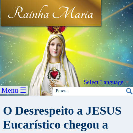
Rainha Maria
Select Language
▼
Menu ☰
O Desrespeito a JESUS
Eucarístico chegou a