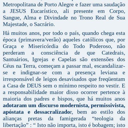
Metropolitana de Porto Alegre e fazer uma saudação
a JESUS Eucarístico, ali presente em Corpo,
Sangue, Alma e Divindade no Trono Real de Sua
Majestade, o Sacrário.
Há muitos anos, por todo o país, quando chega esta
época (primavera/verão) aqueles católicos que, por
Graça e Misericórdia do Todo Poderoso, não
perderam a consciência de que Catedrais,
Santuários, Igrejas e Capelas são extensões dos
Céus na Terra, começam a passar mal, escandalizar-
se e indignar-se com a presença leviana e
irresponsável de leigos desavisados que freqüentam
a Casa de DEUS sem o mínimo respeito no vestir. E
a responsabilidade maior disso ocorrer pertence à
maioria dos padres e bispos, que há muitos anos
adotaram um discurso modernista, permissivista,
apóstata e dessacralizado
r, bem ao estilo dos
alianças pretas da famigerada “teologia da
libertação” : “ Isto não importa, isto é bobagem; isto