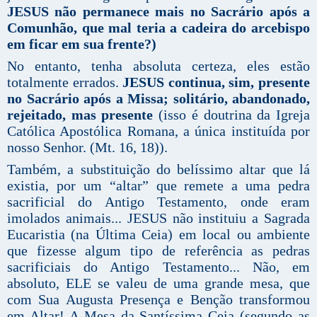
JESUS não permanece mais no Sacrário após a
Comunhão, que mal teria a cadeira do arcebispo
em ficar em sua frente?)
No entanto, tenha absoluta certeza, eles estão
totalmente errados.
JESUS continua, sim, presente
no Sacrário após a Missa; solitário, abandonado,
rejeitado, mas presente
(isso é doutrina da Igreja
Católica Apostólica Romana, a única instituída por
nosso Senhor. (Mt. 16, 18)).
Também, a substituição do belíssimo altar que lá
existia, por um “altar” que remete a uma pedra
sacrificial do Antigo Testamento, onde eram
imolados animais... JESUS não instituiu a Sagrada
Eucaristia (na Última Ceia) em local ou ambiente
que fizesse algum tipo de referência as pedras
sacrificiais do Antigo Testamento... Não, em
absoluto, ELE se valeu de uma grande mesa, que
com Sua Augusta Presença e Benção transformou
em Altar! A Mesa da Santíssima Ceia (segundo as