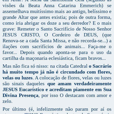
visões da Beata Anna Catarina Emmerich) se
assemelhava muitíssimo mais ao antigo, belíssimo e
grande Altar que antes existia; pois de outra forma,
como iria abrigar os doze a seu derredor? E o mais
grave: Remeter o Santo Sacrifício de Nosso Senhor
JESUS CRISTO, O Cordeiro de DEUS, (que
Renova-se a cada Santa Missa, e não recorda-se...) a
ilações com sacrifícios de animais... Faça-me o
favor... Depois quando aponta-se para o uso da
cartilha da maçonaria eclesiástica, ficam bravos...
Mas não fica só nisso: na citada Catedral
o Sacrário
há muito tempo já não é circundado com flores,
velas ou luzes
. A colocação de flores, velas ou luzes
são sinais daqueles
que amam verdadeiramente
JESUS Eucarístico e acreditam piamente em Sua
Divina Presença
, por isso O destacam com amor e
zelo.
Por último (é, infelizmente não param por aí os