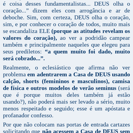
é coisa desses fundamentalistas... DEUS olha o
coração...” dizem eles com arrogância e ar de
deboche. Sim, com certeza, DEUS olha o coração,
sim, e por conhecer o coração de todos, muito mais
se escandaliza ELE
(porque as atitudes revelam os
valores do coração),
ao ver a podridão campear
também e principalmente naqueles que elegeu para
seus prediletos:
“a quem muito foi dado, muito
será cobrado...”.
Realmente, o eclesiástico que afirma não ver
problema
em adentrarem a Casa de DEUS usando
calção, shorts (femininos e masculinos), camisa
de física e outros modelos de verão seminus
(será
que é porque muitos deles também já estão
usando?), não poderá mais ser levado a sério, muito
menos respeitado e seguido; esse é um apóstata e
profanador confesso.
Por que não colocam nas portas de entrada cartazes
solicitando que
não acessem a Casa de DEUS sem