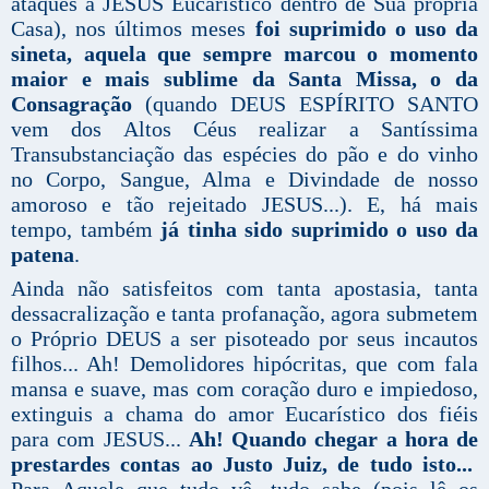
ataques a JESUS Eucarístico dentro de Sua própria
Casa), nos últimos meses
foi suprimido o uso da
sineta, aquela que sempre marcou o momento
maior e mais sublime da Santa Missa, o da
Consagração
(quando DEUS ESPÍRITO SANTO
vem dos Altos Céus realizar a Santíssima
Transubstanciação das espécies do pão e do vinho
no Corpo, Sangue, Alma e Divindade de nosso
amoroso e tão rejeitado JESUS...). E, há mais
tempo, também
já tinha sido suprimido o uso da
patena
.
Ainda não satisfeitos com tanta apostasia, tanta
dessacralização e tanta profanação, agora submetem
o Próprio DEUS a ser pisoteado por seus incautos
filhos... Ah! Demolidores hipócritas, que com fala
mansa e suave, mas com coração duro e impiedoso,
extinguis a chama do amor Eucarístico dos fiéis
para com JESUS...
Ah! Quando chegar a hora de
prestardes contas ao Justo Juiz, de tudo isto...
Para Aquele que tudo vê, tudo sabe (pois lê os