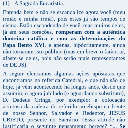
(1) - A Sagrada Eucaristia.
Entenda bem e não se escandalize agora você (meu
irmão e minha irmã), pois estes já são tempos de
cisma. Estão escondendo de você, mas muitos deles,
já em seus corações,
romperam com a autêntica
doutrina católica e com as determinações do
Papa Bento XV
I, e apenas, hipócritamente, ainda
não tornaram isto público (mas em breve o farão; aí,
afaste-se deles, pois não serão mais representantes
de DEUS).
A seguir elencamos algumas ações apóstatas que
encontramos na referida Catedral, e que não são de
hoje, já vêm acontecendo há longos anos, desde que
assumiu, o agora jubilado (e aguardando substituto),
D. Dadeus Grings, por exemplo: a colocação
acintosa da cadeira do referido arcebispo na frente
de nosso Senhor, Salvador e Redentor, JESUS
CRISTO, presente no Sacrário. (Essa atitude não
justificaria o seguinte pensamento herege? “...
Se