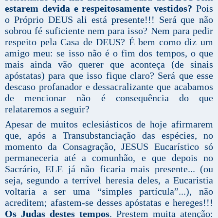
estarem devida e respeitosamente vestidos?
Pois
o Próprio DEUS ali está presente!!! Será que não
sobrou fé suficiente nem para isso? Nem para pedir
respeito pela Casa de DEUS? É bem como diz um
amigo meu: se isso não é o fim dos tempos, o que
mais ainda vão querer que aconteça (de sinais
apóstatas) para que isso fique claro? Será que esse
descaso profanador e dessacralizante que acabamos
de mencionar não é consequência do que
relataremos a seguir?
Apesar de muitos eclesiásticos de hoje afirmarem
que, após a Transubstanciação das espécies, no
momento da Consagração, JESUS Eucarístico só
permaneceria até a comunhão, e que depois no
Sacrário, ELE já não ficaria mais presente... (ou
seja, segundo a terrível heresia deles, a Eucaristia
voltaria a ser uma “simples partícula”...), não
acreditem; afastem-se desses apóstatas e hereges!!!
Os Judas destes tempos
. Prestem muita atenção: