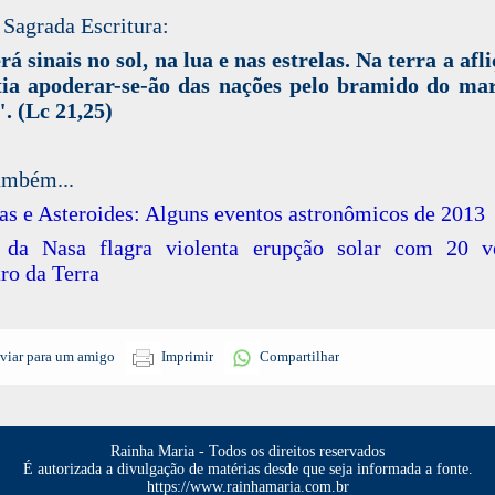
 Sagrada Escritura:
á sinais no sol, na lua e nas estrelas. Na terra a afli
tia apoderar-se-ão das nações pelo bramido do mar
. (Lc 21,25)
ambém...
s e Asteroides: Alguns eventos astronômicos de 2013
 da Nasa flagra violenta erupção solar com 20 v
ro da Terra
viar para um amigo
Imprimir
Compartilhar
Rainha Maria - Todos os direitos reservados
É autorizada a divulgação de matérias desde que seja informada a fonte.
https://www.rainhamaria.com.br