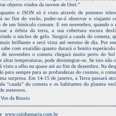
etar objetos vindos da nuvem de Oort."
quanto o ISON só é visto através de potentes teles
á no fim do verão, poder-se-á observar o viajante 
és de um binóculo comum. E em novembro, quando o 
ssar a órbita da terra, a sua cobertura escura desfa
rindo o núcleo de gelo. Surgirá a cauda do cometa, q
mais brilhante e será vista até mesmo de dia. Por en
 sabe com exatidão quanto durará o bonito espetáculo
 de novembro o cometa chegará muito perto do Sol 
e altas temperaturas, pode desintegrar-se. Se isto não o
rá visto a olho nu quase até ao fim de dezembro. Na des
do para sempre para as profundezas do cosmos, o come
ma surpresa. Em 14-15 de janeiro, a Terra passará atr
 da “cauda” do cometa e os habitantes do planeta ve
de meteoros.
 Voz da Russia
========================================
de www.rainhamaria.com.br