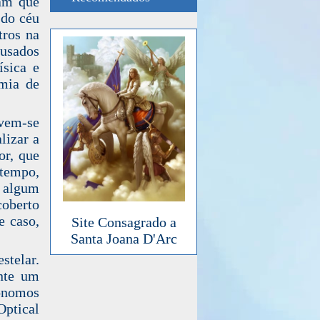
iam que
 do céu
tros na
 usados
ísica e
emia de
ovem-se
lizar a
or, que
 tempo,
 algum
coberto
e caso,
Site Consagrado a
Santa Joana D'Arc
stelar.
ente um
rônomos
ptical