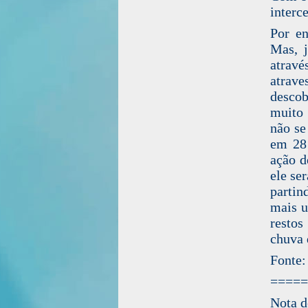
interc
Por en
Mas, j
atrav
atrave
descob
muito 
não se
em 28
ação d
ele se
partin
mais u
restos
chuva 
Fonte:
=====
Nota 