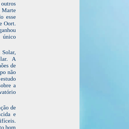
outros
m Marte
do esse
 Oort.
ganhou
 único
 Solar,
lar. A
hões de
mpo não
 estudo
sobre a
vatório
ação de
scida e
fíceis.
ito bom