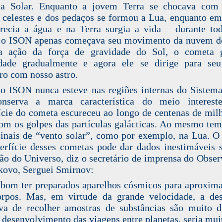
ma Solar. Enquanto a jovem Terra se chocava com 
 celestes e dos pedaços se formou a Lua, enquanto e
recia a água e na Terra surgia a vida – durante to
 o ISON apenas começava seu movimento da nuvem de
 ação da força de gravidade do Sol, o cometa 
idade gradualmente e agora ele se dirige para seu
ro com nosso astro.
 ISON nunca esteve nas regiões internas do Sistema
onserva a marca característica do meio intereste
ície do cometa escureceu ao longo de centenas de mil
om os golpes das partículas galácticas. Ao mesmo te
sinais de “vento solar”, como por exemplo, na Lua. O
erfície desses cometas pode dar dados inestimáveis 
ão do Universo, diz o secretário de imprensa do Obser
kovo, Serguei Smirnov:
 bom ter preparados aparelhos cósmicos para aproxim
orpos. Mas, em virtude da grande velocidade, a de
iva de recolher amostras de substâncias são muito di
desenvolvimento das viagens entre planetas, seria mu