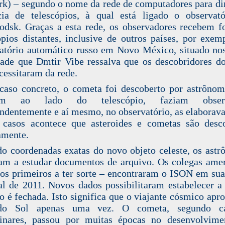
k) – segundo o nome da rede de computadores para di
cia de telescópios, à qual está ligado o observat
odsk. Graças a esta rede, os observadores recebem f
ópios distantes, inclusive de outros países, por exem
atório automático russo em Novo México, situado n
ade que Dmtir Vibe ressalva que os descobridores 
cessitaram da rede.
caso concreto, o cometa foi descoberto por astrôno
vam ao lado do telescópio, faziam observ
ndentemente e aí mesmo, no observatório, as elabora
 casos acontece que asteroides e cometas são desc
amente.
o coordenadas exatas do novo objeto celeste, os ast
am a estudar documentos de arquivo. Os colegas ame
os primeiros a ter sorte – encontraram o ISON em sua
al de 2011. Novos dados possibilitaram estabelecer a 
o é fechada. Isto significa que o viajante cósmico apr
do Sol apenas uma vez. O cometa, segundo cá
minares, passou por muitas épocas no desenvolvime