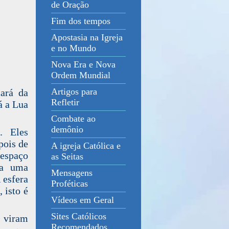
de Oração
Fim dos tempos
Apostasia na Igreja
e no Mundo
Nova Era e Nova
Ordem Mundial
Artigos para
ará da
Refletir
á a Lua
Combate ao
demônio
. Eles
pois de
A igreja Católica e
 espaço
as Seitas
ma uma
Mensagens
 esfera
Proféticas
 isto é
Vídeos em Geral
Sites Católicos
k viram
Recomendados