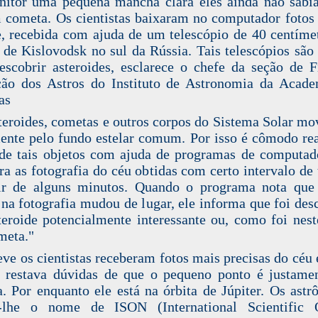
itor uma pequena mancha clara eles ainda não sab
 cometa. Os cientistas baixaram no computador fotos
e, recebida com ajuda de um telescópio de 40 centíme
 de Kislovodsk no sul da Rússia. Tais telescópios são
escobrir asteroides, esclarece o chefe da seção de F
ão dos Astros do Instituto de Astronomia da Acad
as
teroides, cometas e outros corpos do Sistema Solar m
ente pelo fundo estelar comum. Por isso é cômodo rea
de tais objetos com ajuda de programas de computad
a as fotografia do céu obtidas com certo intervalo de
tir de alguns minutos. Quando o programa nota que
 na fotografia mudou de lugar, ele informa que foi des
eroide potencialmente interessante ou, como foi nest
meta."
ve os cientistas receberam fotos mais precisas do céu e
 restava dúvidas de que o pequeno ponto é justam
. Por enquanto ele está na órbita de Júpiter. Os ast
-lhe o nome de ISON (International Scientific O