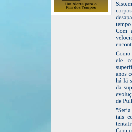
Siste
corpos
desapa
tempo
Com a
veloc
encont
Como o
ele c
superf
anos c
há lá 
da sup
evoluç
de Pul
"Seria
tais c
tentat
Com o 