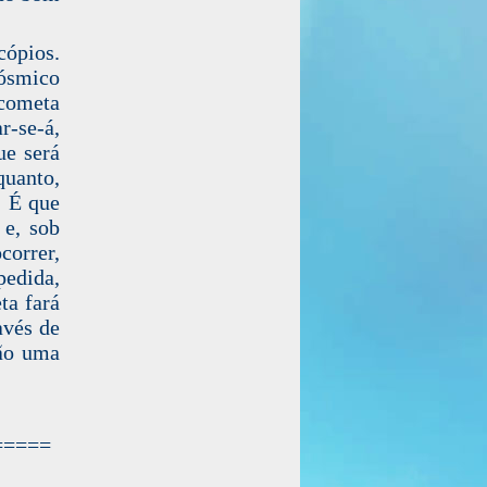
cópios.
cósmico
cometa
r-se-á,
ue será
quanto,
. É que
e, sob
correr,
pedida,
ta fará
avés de
rão uma
=====