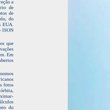
reção a
ório de
otos de
plo, do
os EUA.
do ISON
mos que
ações
vam. Em
obertos
rônomos
ricanos
s fotos
órbita,
oximar-
lculos
nto do