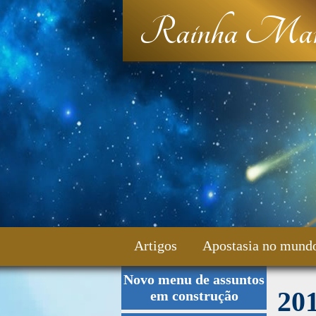
Rainha Mar
Artigos
Apostasia no mund
Novo menu de assuntos
Fale Conosco
20
em construção