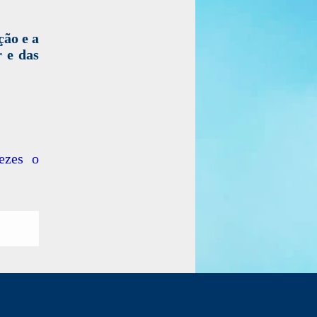
ção e a
 e das
ezes o