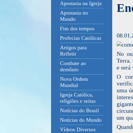
Apostasia na Igreja
Enc
Apostasia no
Mundo
Fim dos tempos
08.01.
Profecias Católicas
Artigos para
No ou
Refletir
Terra.
Combate ao
e será
demônio
O cor
Nova Ordem
verifi
Mundial
uma ún
Igreja Católica,
inter
religiões e seitas
gigant
circun
Notícias do Brasil
um qua
Notícias do Mundo
Quando
Vídeos Diversos