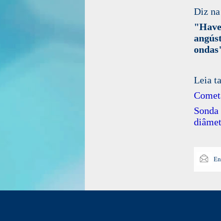
Diz na
"Haver
angús
ondas"
Leia t
Cometa
Sonda
diâmet
En