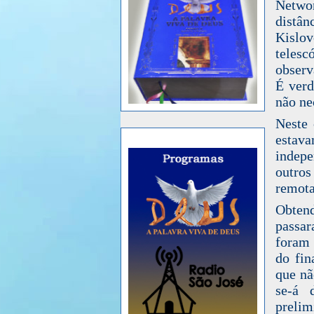
Networ
distân
Kislov
telesc
observ
É verd
não ne
Neste 
esta
indepe
outros
remot
Obtend
passar
foram 
do fin
que nã
se-á 
preli