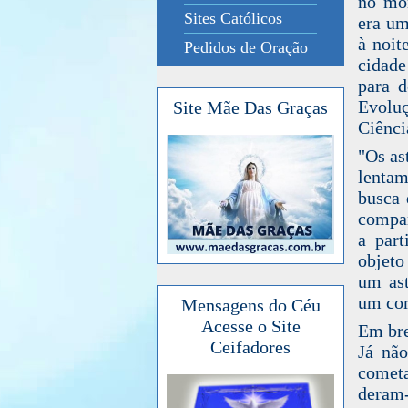
no mon
Sites Católicos
era um
à noit
Pedidos de Oração
cidade
para d
Evoluç
Site Mãe Das Graças
Ciênci
"Os as
lentam
busca 
compar
a par
objeto
um ast
um co
Mensagens do Céu
Acesse o Site
Em bre
Ceifadores
Já não
cometa
deram