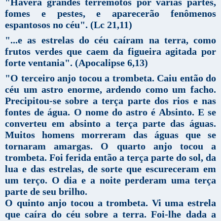
"Haverá grandes terremotos por várias partes,
fomes e pestes, e aparecerão fenômenos
espantosos no céu". (Lc 21,11)
"...e as estrelas do céu caíram na terra, como
frutos verdes que caem da figueira agitada por
forte ventania". (Apocalipse 6,13)
"O terceiro anjo tocou a trombeta. Caiu então do
céu um astro enorme, ardendo como um facho.
Precipitou-se sobre a terça parte dos rios e nas
fontes de água. O nome do astro é Absinto. E se
converteu em absinto a terça parte das águas.
Muitos homens morreram das águas que se
tornaram amargas. O quarto anjo tocou a
trombeta. Foi ferida então a terça parte do sol, da
lua e das estrelas, de sorte que escureceram em
um terço. O dia e a noite perderam uma terça
parte de seu brilho.
O quinto anjo tocou a trombeta. Vi uma estrela
que caíra do céu sobre a terra. Foi-lhe dada a