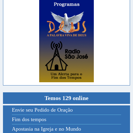
Temos 129 online
Envie seu Pedido de Oração
Fim dos tempos
Apostasia na Igreja e no Mundo