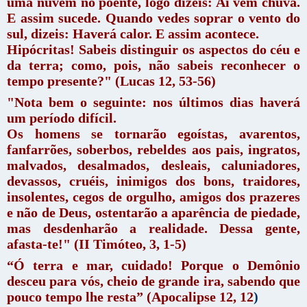
uma nuvem no poente, logo dizeis: Aí vem chuva.
E assim sucede. Quando vedes soprar o vento do
sul, dizeis: Haverá calor. E assim acontece.
Hipócritas! Sabeis distinguir os aspectos do céu e
da terra; como, pois, não sabeis reconhecer o
tempo presente?" (Lucas 12, 53-56)
"Nota bem o seguinte: nos últimos dias haverá
um período difícil.
Os homens se tornarão egoístas, avarentos,
fanfarrões, soberbos, rebeldes aos pais, ingratos,
malvados, desalmados, desleais, caluniadores,
devassos, cruéis, inimigos dos bons, traidores,
insolentes, cegos de orgulho, amigos dos prazeres
e não de Deus, ostentarão a aparência de piedade,
mas desdenharão a realidade. Dessa gente,
afasta-te!" (II Timóteo, 3, 1-5)
“Ó terra e mar, cuidado! Porque o Demônio
desceu para vós, cheio de grande ira, sabendo que
pouco tempo lhe resta” (Apocalipse 12, 12
)