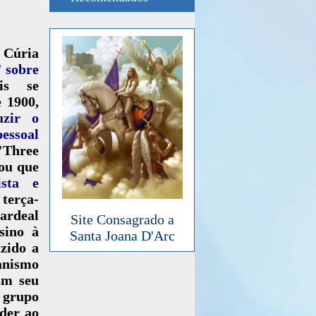
 Cúria
" sobre
ais se
e 1900,
uzir o
essoal
 "Three
rou que
ista e
 terça-
ardeal
Site Consagrado a
sino à
Santa Joana D'Arc
zido a
ianismo
Em seu
 grupo
nder ao