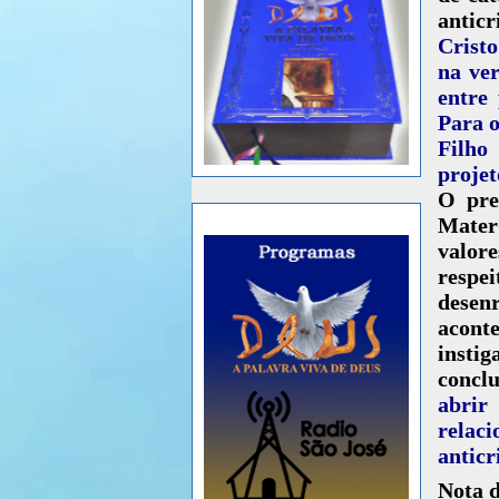
antic
Cristo
na ver
entre
Para o
Filho
proje
O pre
Mater
valore
respe
dese
aconte
instig
conclu
abrir
relac
anticr
Nota 