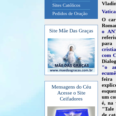
Vladi
Sites Católicos
Vatica
Pedidos de Oração
O car
Roma
Site Mãe Das Graças
o AN
referi
para 
crist
com C
Dialog
"o an
ecumê
feira
expli
Mensagens do Céu
esque
Acesse o Site
um con
Ceifadores
é, na
"Tale
de cat