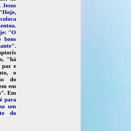
, Jesus
"Hoje,
 coloca
entou.
oje: "O
e bons
nante"
.
ptoris
o, "há
e paz e
uto, o
ão do
rtem em
ão". Em
é para
cha um
rte do