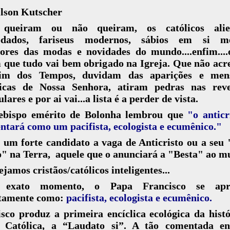
ilson Kutscher
queiram ou não queiram, os católicos alie
dados, fariseus modernos, sábios em si m
dores das modas e novidades do mundo....enfim....
 que tudo vai bem obrigado na Igreja. Que não acr
m dos Tempos, duvidam das aparições e men
ticas de Nossa Senhora, atiram pedras nas reve
ulares e por ai vai...a lista é a perder de vista.
ebispo emérito de Bolonha lembrou que
"o anticr
ntará como um pacifista, ecologista e ecumênico."
um forte candidato a vaga de Anticristo ou a seu
o" na Terra, aquele que o anunciará a "Besta" ao 
ejamos cristãos/católicos inteligentes...
e exato momento, o Papa Francisco se apre
itamente como:
pacifista, ecologista e ecumênico.
sco produz a primeira encíclica ecológica da hist
a Católica, a “Laudato si”. A tão comentada enc