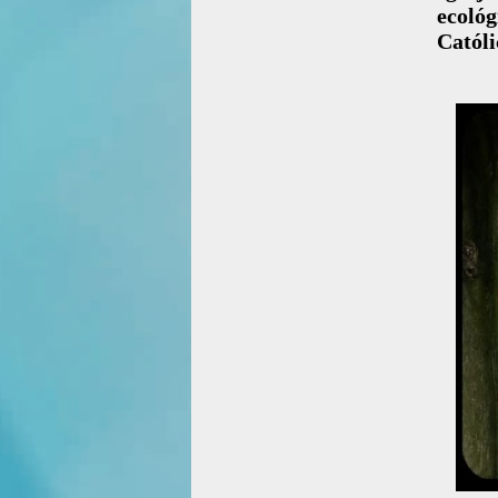
ecoló
Católi