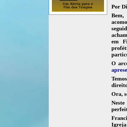
Por D
Bem, 
acomo
segui
acham
em Fi
profé
partic
O arc
aprese
Temos 
direit
Ora, s
Nest
perfe
Franci
Igrej