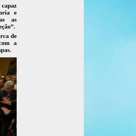
 capaz
oria e
das as
eção”.
erca de
 com a
apas.