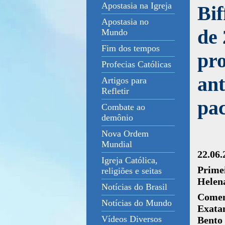
Apostasia na Igreja
Bif
Apostasia no
de 
Mundo
Fim dos tempos
pro
Profecias Católicas
ant
Artigos para
Refletir
pac
Combate ao
demônio
Nova Ordem
Mundial
22.06
Igreja Católica,
Prim
religiões e seitas
Helena
Notícias do Brasil
Comen
Notícias do Mundo
Exata
Vídeos Diversos
Bento