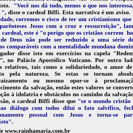
risto.
"Você nos dá tudo, menos o que nos interessa
 "
, disse o cardeal Biffi. Esta narrativa é um aviso.
dade, corremos o risco de ter um cristianismo que
 parênteses Jesus com a cruz e ressurreição", lam
 cardeal, este é "o perigo que os cristãos correm h
 de Deus não pode ser reduzido a uma série d
tos comparáveis com a mentalidade mundana domi
gador disse isto em exercícios na capela "Redem
", no Palácio Apostólico Vaticano. Por outro lad
s relativos, tais como a solidariedade, o amor d
ito pela natureza. Se estas se tornam absol
nraizamento ou mesmo opor-se à proclamaç
cimento da salvação, então estes valores se conve
ação à idolatria e obstáculos no caminho da salvaç
são, o cardeal Biffi disse que
"se o mundo cristão 
 ao diálogo com todos dilui o fato salvífico, fe
ionamento pessoal com Jesus e torna-se pa
isto".
de www.rainhamaria.com.br