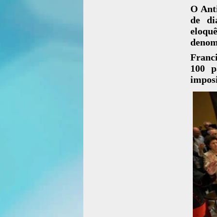
O Ant
de di
eloqu
denomi
Franci
100 p
imposi