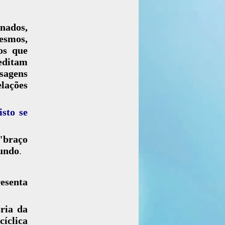
nados,
esmos,
os que
editam
sagens
lações
isto se
 "braço
mundo
.
senta
ória da
íclica