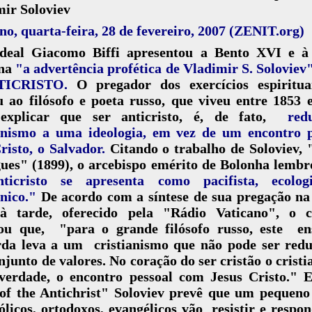
mir Soloviev
no, quarta-feira, 28 de fevereiro, 2007 (ZENIT.org)
deal Giacomo Biffi apresentou a Bento XVI e à
na
"a advertência profética de Vladimir S. Soloviev
TICRISTO.
O pregador dos exercícios espiritu
u ao filósofo e poeta russo, que viveu entre 1853 
explicar que ser anticristo, é, de fato,
red
ianismo a uma ideologia, em vez de um encontro p
risto, o Salvador.
Citando o trabalho de Soloviev,
ues" (1899), o arcebispo emérito de Bolonha lemb
ticristo se apresenta como pacifista, ecolog
nico."
De acordo com a síntese de sua pregação na
 à tarde, oferecido pela "Rádio Vaticano", o c
cou que, "para o grande filósofo russo, este en
rda leva a um cristianismo que não pode ser redu
junto de valores. No coração do ser cristão o crist
 verdade, o encontro pessoal com Jesus Cristo." 
 of the Antichrist" Soloviev prevê que um pequeno
ólicos, ortodoxos, evangélicos vão resistir e respo