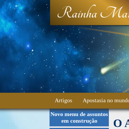
Rainha Mar
Artigos
Apostasia no mund
Novo menu de assuntos
Fale Conosco
O 
em construção