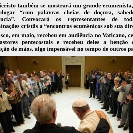
icristo também se mostrará um grande ecumenista,
alogar “com palavras cheias de doçura, sabed
ência”. Convocará os representantes de to
nações cristãs a “encontros ecumênicos sob sua dir
sco, em maio, recebeu em audiência no Vaticano, c
astores pentecostais e recebeu deles a benção
ção de mãos, algo impensável no tempo de outros p