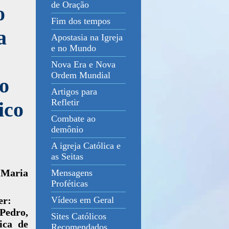
de Oração
o
Fim dos tempos
a
Apostasia na Igreja
e no Mundo
Nova Era e Nova
Ordem Mundial
mo
Artigos para
Refletir
ico
Combate ao
demônio
A igreja Católica e
as Seitas
 Maria
Mensagens
Proféticas
er:
Vídeos em Geral
Pedro,
Sites Católicos
ica de
Recomendados