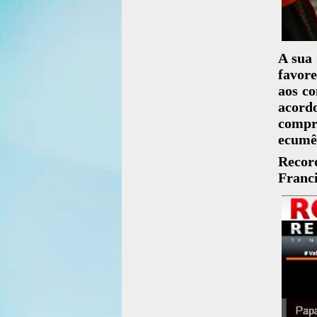
A sua 
favore
aos co
acor
compre
ecumên
Recor
Franci