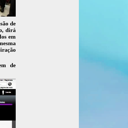
ssão de
o, dirá
-los em
mesma
piração
gem de