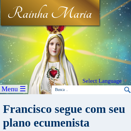
Rainha Maria
Select Language
▼
Menu ☰
Francisco segue com seu
plano ecumenista