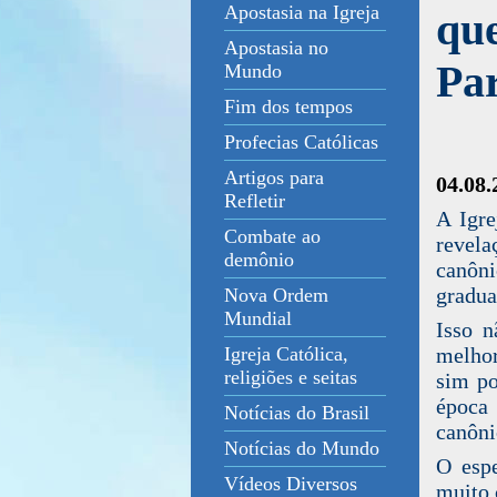
Apostasia na Igreja
que
Apostasia no
Par
Mundo
Fim dos tempos
Profecias Católicas
Artigos para
04.08
Refletir
A Igre
Combate ao
revela
demônio
canôn
gradua
Nova Ordem
Mundial
Isso n
melho
Igreja Católica,
religiões e seitas
sim po
época 
Notícias do Brasil
canôni
Notícias do Mundo
O espe
Vídeos Diversos
muito 