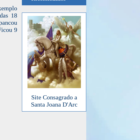
exemplo
 das 18
spancou
Ficou 9
Site Consagrado a
Santa Joana D'Arc