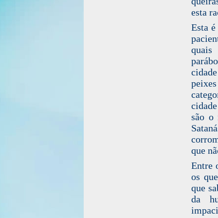
queira
esta r
Esta é
pacien
quais
parábo
cidade
peixes
catego
cidade
são o 
Sataná
corrom
que nã
Entre 
os que
que sa
da hu
impaci