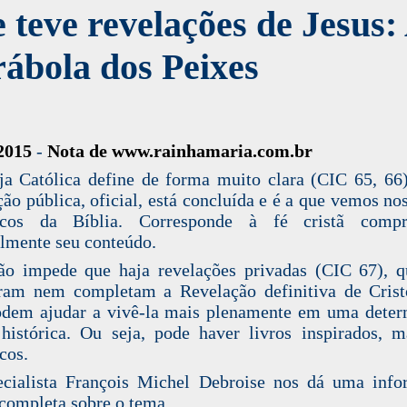
 teve revelações de Jesus:
ábola dos Peixes
.2015
-
Nota de www.rainhamaria.com.br
ja Católica define de forma muito clara (CIC 65, 66
ção pública, oficial, está concluída e é a que vemos nos
icos da Bíblia. Corresponde à fé cristã compr
lmente seu conteúdo.
ão impede que haja revelações privadas (CIC 67), 
ram nem completam a Revelação definitiva de Crist
dem ajudar a vivê-la mais plenamente em uma dete
histórica. Ou seja, pode haver livros inspirados, 
cos.
cialista François Michel Debroise nos dá uma inf
completa sobre o tema.