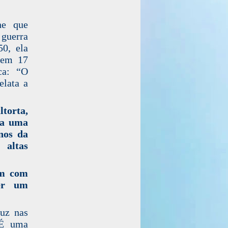
he que
 guerra
50, ela
 em 17
ca: “O
elata a
torta,
ra uma
anos da
altas
em com
er um
duz nas
 É uma