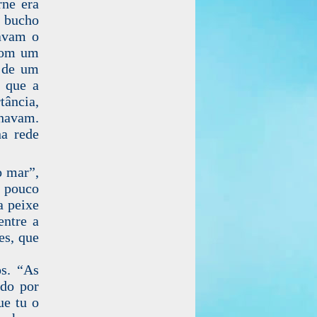
rne era
o bucho
tavam o
 com um
u de um
 que a
tância,
lhavam.
na rede
o mar”,
í pouco
a peixe
entre a
es, que
os. “As
ndo por
ue tu o