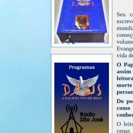
Seu c
escrev
mundia
começ
volum
Evange
vida de
O Pap
assim
leitor
mort
person
Do po
como
conhec
O leit
cenas