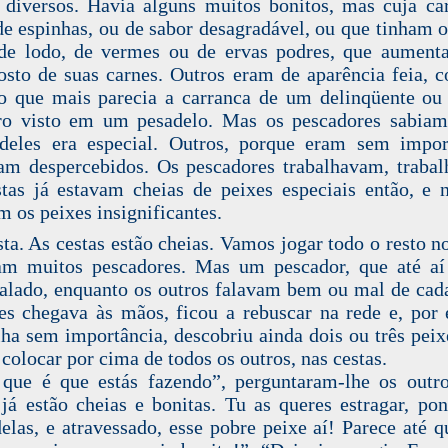
 diversos. Havia alguns muitos bonitos, mas cuja ca
de espinhas, ou de sabor desagradável, ou que tinham 
de lodo, de vermes ou de ervas podres, que aumen
sto de suas carnes. Outros eram de aparência feia,
o que mais parecia a carranca de um delinqüente o
ro visto em um pesadelo. Mas os pescadores sabiam
deles era especial. Outros, porque eram sem impor
am despercebidos. Os pescadores trabalhavam, traba
tas já estavam cheias de peixes especiais então, e 
m os peixes insignificantes.
sta. As cestas estão cheias. Vamos jogar todo o resto n
am muitos pescadores. Mas um pescador, que até a
falado, enquanto os outros falavam bem ou mal de cad
es chegava às mãos, ficou a rebuscar na rede e, por 
ha sem importância, descobriu ainda dois ou três peix
i colocar por cima de todos os outros, nas cestas.
que é que estás fazendo”, perguntaram-lhe os outr
 já estão cheias e bonitas. Tu as queres estragar, po
elas, e atravessado, esse pobre peixe aí! Parece até q