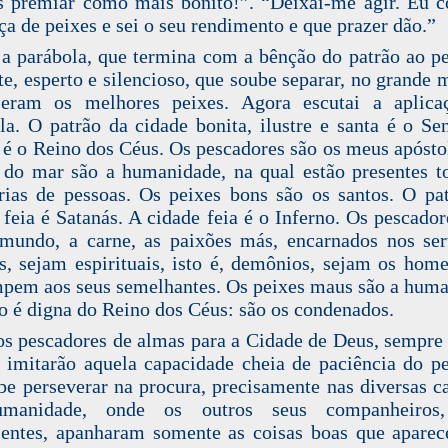
s premiar como mais bonito!”. “Deixai-me agir. Eu 
aça de peixes e sei o seu rendimento e que prazer dão.”
 a parábola, que termina com a bênção do patrão ao p
te, esperto e silencioso, que soube separar, no grande 
 eram os melhores peixes. Agora escutai a aplica
la. O patrão da cidade bonita, ilustre e santa é o Se
 é o Reino dos Céus. Os pescadores são os meus apósto
 do mar são a humanidade, na qual estão presentes t
rias de pessoas. Os peixes bons são os santos. O pa
 feia é Satanás. A cidade feia é o Inferno. Os pescador
mundo, a carne, as paixões más, encarnados nos se
s, sejam espirituais, isto é, demônios, sejam os hom
pem aos seus semelhantes. Os peixes maus são a hum
o é digna do Reino dos Céus: são os condenados.
os pescadores de almas para a Cidade de Deus, sempre
 imitarão aquela capacidade cheia de paciência do p
be perseverar na procura, precisamente nas diversas 
manidade, onde os outros seus companheiros
entes, apanharam somente as coisas boas que apare