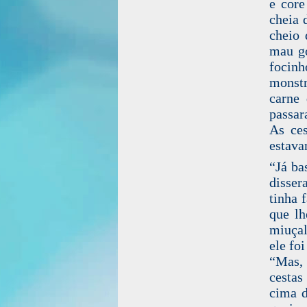
e core
cheia 
cheio 
mau go
focinh
monst
carne 
passar
As ces
estava
“Já ba
disser
tinha 
que lh
miuçal
ele fo
“Mas, 
cestas
cima d