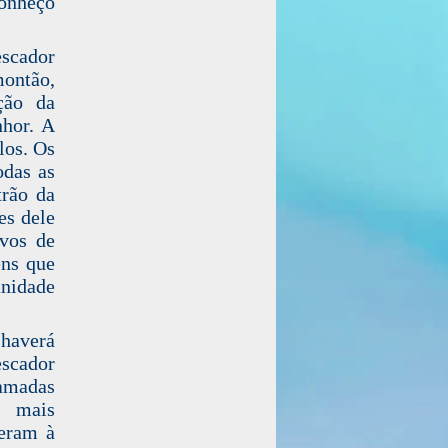
conheço
escador
montão,
ção da
nhor. A
los. Os
odas as
trão da
es dele
rvos de
ens que
anidade
 haverá
escador
camadas
, mais
ceram à