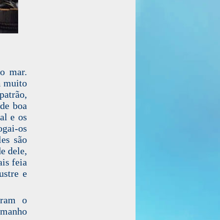
ao mar.
m muito
patrão,
 de boa
al e os
ogai-os
les são
e dele,
is feia
ustre e
aram o
tamanho