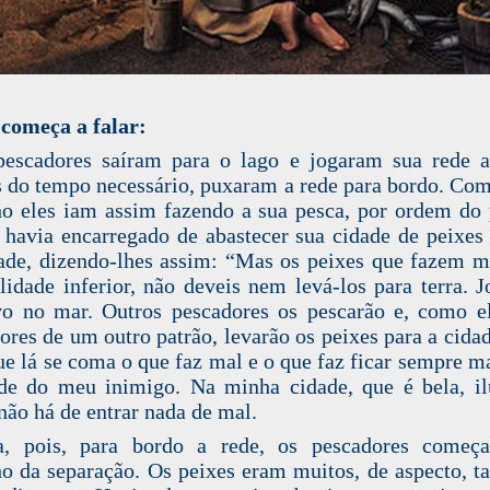
 começa a falar:
escadores saíram para o lago e jogaram sua rede 
 do tempo necessário, puxaram a rede para bordo. Co
ho eles iam assim fazendo a sua pesca, por ordem do 
 havia encarregado de abastecer sua cidade de peixes
ade, dizendo-lhes assim: “Mas os peixes que fazem m
lidade inferior, não deveis nem levá-los para terra. J
o no mar. Outros pescadores os pescarão e, como e
ores de um outro patrão, levarão os peixes para a cidad
ue lá se coma o que faz mal e o que faz ficar sempre ma
de do meu inimigo. Na minha cidade, que é bela, il
 não há de entrar nada de mal.
a, pois, para bordo a rede, os pescadores começ
ho da separação. Os peixes eram muitos, de aspecto, 