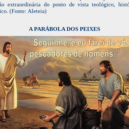
ão extraordinária do ponto de vista teológico, hist
ico. (Fonte: Aleteia)
A PARÁBOLA DOS PEIXES