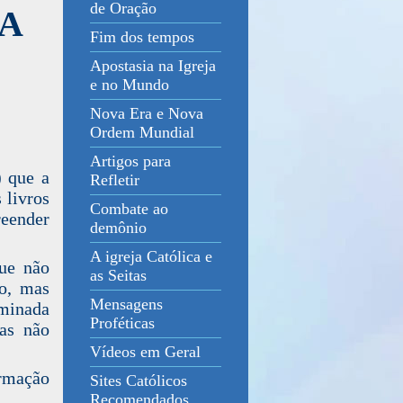
de Oração
 A
Fim dos tempos
Apostasia na Igreja
e no Mundo
Nova Era e Nova
Ordem Mundial
Artigos para
) que a
Refletir
 livros
Combate ao
eender
demônio
A igreja Católica e
que não
as Seitas
o, mas
Mensagens
rminada
Proféticas
mas não
Vídeos em Geral
ormação
Sites Católicos
Recomendados