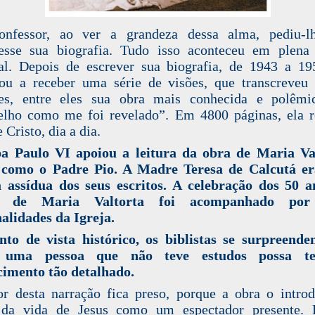
onfessor, ao ver a grandeza dessa alma, pediu-l
esse sua biografia. Tudo isso aconteceu em plena
l. Depois de escrever sua biografia, de 1943 a 19
ou a receber uma série de visões, que transcreveu
es, entre eles sua obra mais conhecida e polêmi
lho como me foi revelado”. Em 4800 páginas, ela r
 Cristo, dia a dia.
a Paulo VI apoiou a leitura da obra de Maria Val
 como o Padre Pio. A Madre Teresa de Calcutá e
a assídua dos seus escritos. A celebração dos 50 
e de Maria Valtorta foi acompanhado por 
alidades da Igreja.
nto de vista histórico, os biblistas se surpreend
 uma pessoa que não teve estudos possa t
imento tão detalhado.
or desta narração fica preso, porque a obra o intro
 da vida de Jesus como um espectador presente.