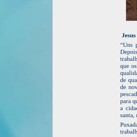
Jesus
“Uns p
Depois
trabal
que os
qualid
de qua
de nov
pescad
para q
a cida
santa,
Puxad
trabal