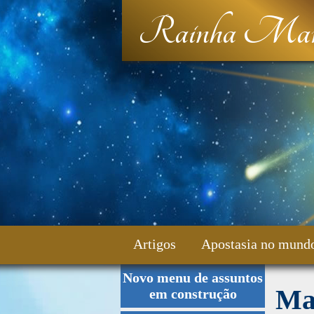
Rainha Mar
Artigos
Apostasia no mund
Novo menu de assuntos
Fale Conosco
Mar
em construção